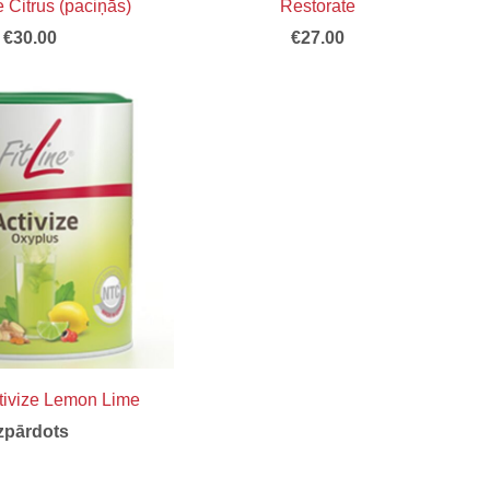
 Citrus (paciņās)
Restorate
€30.00
€27.00
ctivize Lemon Lime
Izpārdots