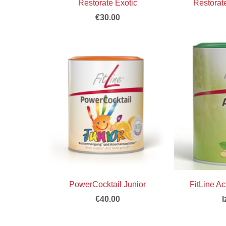
Restorate Exotic
Restorate
€30.00
PowerCocktail Junior
FitLine A
€40.00