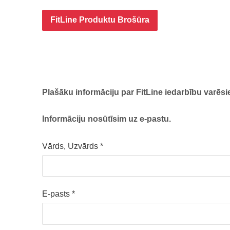
FitLine Produktu Brošūra
Plašāku informāciju par FitLine iedarbību varēsie
Informāciju nosūtīsim uz e-pastu.
Vārds, Uzvārds
*
E-pasts
*