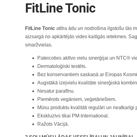
FitLine Tonic
FitLine Tonic
attīra ādu un nodrošina ilgstošu tās 
aizsargā no apkārtējās vides kaitīgās ietekmes. Saga
smaržvielas.
Pateicoties aktīvo vielu sinerģijai un NTC® vi
Dermatoloģiski testēts.
Bez konservantiem saskaņā ar Eiropas Kosmēt
Augstākā izejvielu kvalitāte sinerģiskā kombin
Nesatur parafīnu.
Piemērots vegāniem, veģetāriešiem.
Mūsu produktu kvalitāti regulāri un neatkarīgi
Ekskluzīvs tikai PM-International.
Ražots Vācijā.