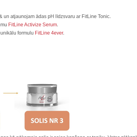
& un atjaunojam ādas pH līdzsvaru ar FitLine Tonic.
rumu
FitLine Activize Serum
.
 unikālu formulu
FitLine 4ever
.