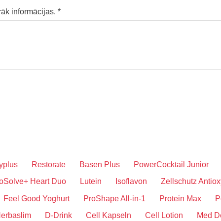
rāk informācijas.
*
yplus
Restorate
Basen Plus
PowerCocktail Junior
oSolve+ Heart Duo
Lutein
Isoflavon
Zellschutz Antiox
Feel Good Yoghurt
ProShape All-in-1
Protein Max
P
erbaslim
D-Drink
Cell Kapseln
Cell Lotion
Med D