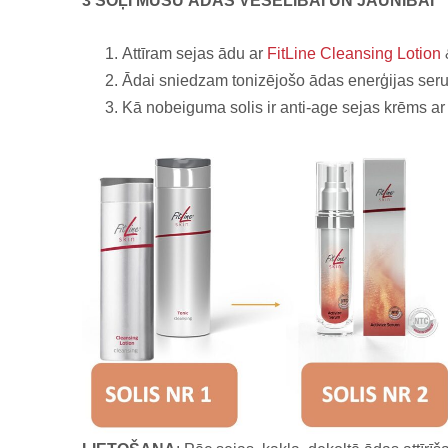
3
SOĻI MŪSU ĀDAS VESELĪBAI UN JAUNĪBAI
Attīram sejas ādu ar
FitLine Cleansing Lotion
Ādai sniedzam tonizējošo ādas enerģijas se
Kā nobeiguma solis ir anti-age sejas krēms ar