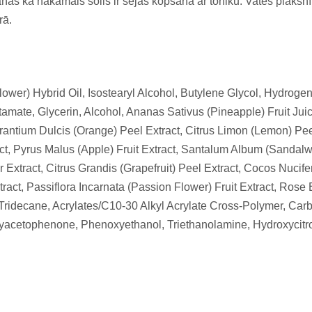
īšanas kā nākamais solis ir sejas kopšana ar toniku. Vates plāksn
rā.
ower) Hybrid Oil, Isostearyl Alcohol, Butylene Glycol, Hydrog
mate, Glycerin, Alcohol, Ananas Sativus (Pineapple) Fruit Juice
urantium Dulcis (Orange) Peel Extract, Citrus Limon (Lemon) Pe
tract, Pyrus Malus (Apple) Fruit Extract, Santalum Album (Sanda
Extract, Citrus Grandis (Grapefruit) Peel Extract, Cocos Nucifer
act, Passiflora Incarnata (Passion Flower) Fruit Extract, Rose E
l, Tridecane, Acrylates/C10-30 Alkyl Acrylate Cross-Polymer, Car
xyacetophenone, Phenoxyethanol, Triethanolamine, Hydroxycitr