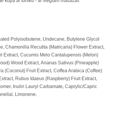
īte kopā ar toniku - ar vieglām masāžas
enated Polyisobutene, Undecane, Butylene Glycol
, Chamonilla Recutita (Matricaria) Flower Extract,
el Extract, Cucumis Melo Cantalupensis (Melon)
lwood) Wood Extract, Ananas Sativus (Pineapple)
a (Coconut) Fruit Extract, Coffea Arabica (Coffee)
xtract, Rubus Idaeus (Raspberry) Fruit Extract,
bomer, Inulin Lauryl Carbamate, Caprylic/Capric
onellal, Limonene.