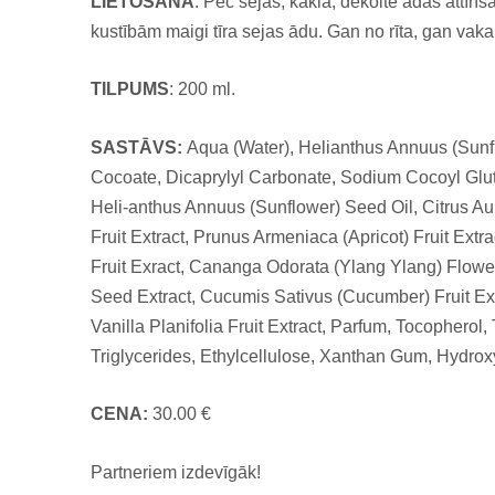
LIETOŠANA
: Pēc sejas, kakla, dekoltē ādas attīr
kustībām maigi tīra sejas ādu. Gan no rīta, gan vaka
TILPUMS
: 200 ml.
SASTĀVS:
Aqua (Water), Helianthus Annuus (Sunfl
Cocoate, Dicaprylyl Carbonate, Sodium Cocoyl Gluta
Heli-anthus Annuus (Sunflower) Seed Oil, Citrus A
Fruit Extract, Prunus Armeniaca (Apricot) Fruit Ex
Fruit Exract, Cananga Odorata (Ylang Ylang) Flower 
Seed Extract, Cucumis Sativus (Cucumber) Fruit Extr
Vanilla Planifolia Fruit Extract, Parfum, Tocophero
Triglycerides, Ethylcellulose, Xanthan Gum, Hydro
CENA:
30.00 €
Partneriem izdevīgāk!