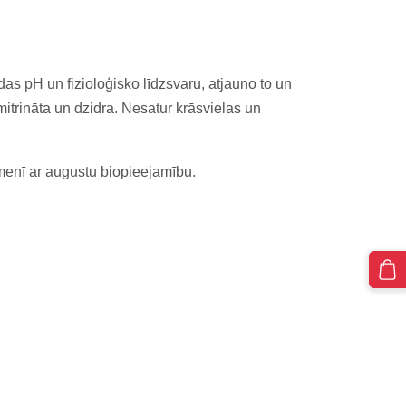
as pH un fizioloģisko līdzsvaru, atjauno to un
mitrināta un dzidra.
Nesatur krāsvielas un
īmenī ar augustu biopieejamību.