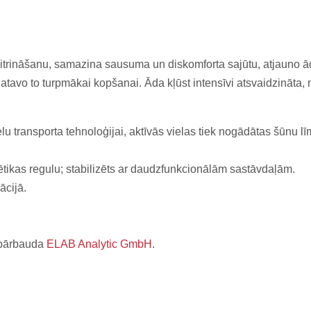
mitrināšanu, samazina sausuma un diskomforta sajūtu, atjauno ād
tavo to turpmākai kopšanai. Āda kļūst intensīvi atsvaidzināta, 
elu transporta tehnoloģijai, aktīvās vielas tiek nogādātas šūnu l
ikas regulu; stabilizēts ar daudzfunkcionālām sastāvdaļām.
ācijā.
 pārbauda
ELAB Analytic GmbH
.