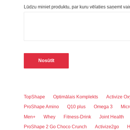
Lūdzu miniet produktu, par kuru vēlaties saņemt vai
TopShape
Optimālais Komplekts
Activize Ox
ProShape Amino
Q10 plus
Omega 3
Micr
Men+
Whey
Fitness-Drink
Joint Health
ProShape 2 Go Choco Crunch
Activize2go
H