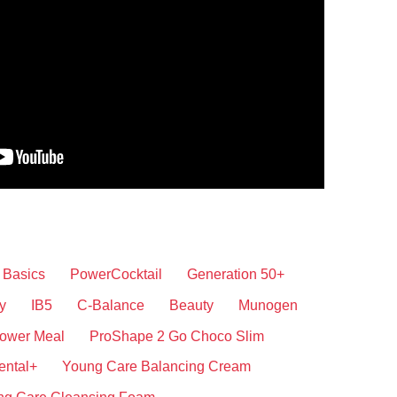
Basics
PowerCocktail
Generation 50+
y
IB5
C-Balance
Beauty
Munogen
ower Meal
ProShape 2 Go Choco Slim
ental+
Young Care Balancing Cream