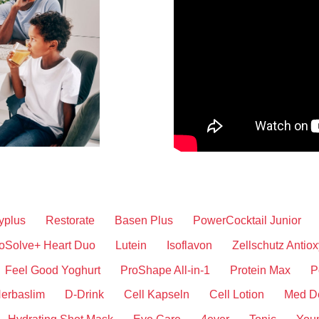
yplus
Restorate
Basen Plus
PowerCocktail Junior
oSolve+ Heart Duo
Lutein
Isoflavon
Zellschutz Antiox
Feel Good Yoghurt
ProShape All-in-1
Protein Max
P
erbaslim
D-Drink
Cell Kapseln
Cell Lotion
Med D