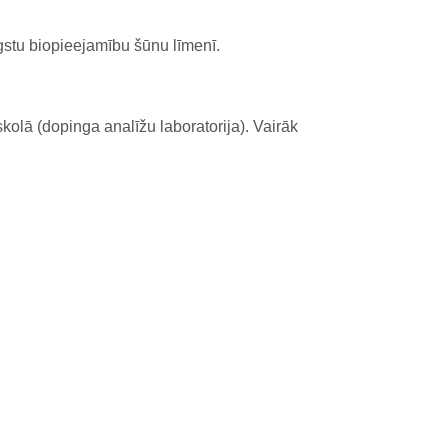
stu biopieejamību šūnu līmenī.
kolā (dopinga analīžu laboratorija). Vairāk