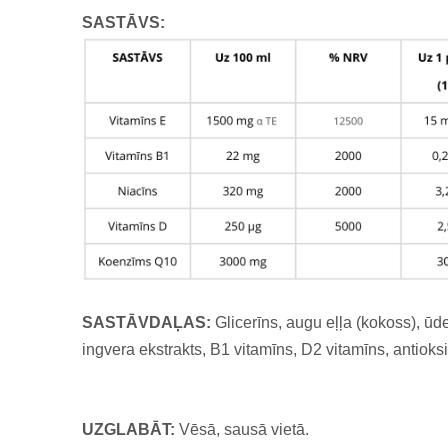
SASTĀVS:
SASTĀVDAĻAS:
Glicerīns, augu eļļa (kokoss), ūd
ingvera ekstrakts, B1 vitamīns, D2 vitamīns, antioks
UZGLABĀT:
Vēsā, sausā vietā.