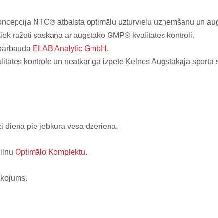
koncepcija NTC® atbalsta optimālu uzturvielu uzņemšanu un aug
ek ražoti saskaņā ar augstāko GMP® kvalitātes kontroli.
i pārbauda
ELAB Analytic GmbH.
itātes kontrole un neatkarīga izpēte Ķelnes Augstākajā sporta s
zi dienā pie jebkura vēsa dzēriena.
pilnu
Optimālo Komplektu.
akojums.