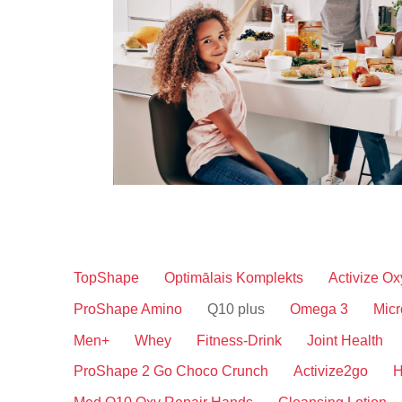
TopShape
Optimālais Komplekts
Activize Ox
ProShape Amino
Q10 plus
Omega 3
Micr
Men+
Whey
Fitness-Drink
Joint Health
ProShape 2 Go Choco Crunch
Activize2go
H