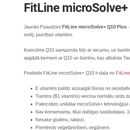
FitLine microSolve+
Jaunās Paaudzes
FitLine microSolve+ Q10 Plus
-
sirdij, jaunības vitamīns.
Koenzīms Q10 samazinās līdz ar vecumu, un tiamīns
apgādā ķermeni ar Q10 un tiamīnu, kas atbalsta Tavu
Produkts FitLine microSolve+ Q10 ir daļa no
FitLin
E vitamīns palīdz aizsargāt šūnas no oksidatīv
Tiamīns (B1 vitamīns) veicina normālu sirds d
Pateicoties unikālai microSolve+ tehnoloģijai
Nav konservantu, tikai dabīgas sastāvdaļas.
Nesatur glutēnu, laktozi.
Piemērots veģetāriešiem, vegāniem.