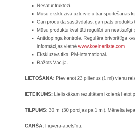
Nesatur fruktozi.
Mūsu ekskluzīvā uzturvielu transportēšanas 
Gan produkta sastāvdaļas, gan pats produkts ti
Mūsu produktu kvalitāti regulāri un neatkarīg
Antidopinga kontrole. Regulāra brīvprātīga kval
informācijas vietnē
www.koelnerliste.com
Ekskluzīvs tikai PM-International.
Ražots Vācijā.
LIETOŠANA:
Pievienot 23 pilienus (1 ml) vienu rei
IETEIKUMS:
Lieliskākam rezultātam ikdienā lietot 
TILPUMS
:
30 ml (30 porcijas pa 1 ml). Mēneša iep
GARŠA:
Ingvera-apelsīnu.