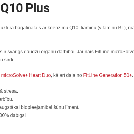
 Q10 Plus
 uztura bagātinātājs ar koenzīmu Q10, tiamīnu (vitamīnu B1), nia
 ir svarīgs daudzu orgānu darbībai. Jaunais FitLine microSolv
 sirdi.
e microSolve+ Heart Duo
, kā arī daļa no
FitLine Generation 50+
.
ā stresa.
arbību.
 augstākai biopieejamībai šūnu līmenī.
 100% dabīgs!