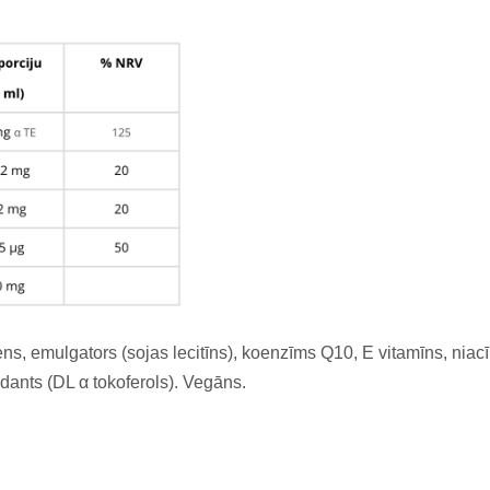
ens, emulgators (sojas lecitīns), koenzīms Q10, E vitamīns, nia
idants (DL α tokoferols). Vegāns.