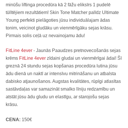
minūšu liftinga procedūra kā 2 fāžu eliksīrs 1 pudelē
tūlītējiem rezultātiem! Skin Tone Matcher palīdz Ultimate
Young perfekti pielāgoties jūsu individuālajam ādas
tonim, veicinot gludāku un vienmērīgāku sejas krāsu.
Pirmais solis ceļā uz nevainojamu ādu!
FitLine 4ever
- Jaunās Paaudzes pretnovecošanās sejas
krēms
FitLine 4ever
zīdaini gludai un vienmērīgai ādai! Šī
greznā 24 stundu sejas kopšanas procedūra lutina jūsu
ādu dienā un naktī ar intensīvu mitrināšanu un atbalsta
dabisko atjaunošanos. Augstas kvalitātes, rūpīgi atlasītas
sastāvdaļas var samazināt smalko līniju redzamību un
atstāt jūsu ādu gludu un elastīgu, ar starojošu sejas
krāsu.
CENA:
150
€