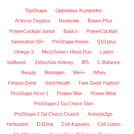
TopShape
Optimālais Komplekts
Activize Oxyplus
Restorate
Basen Plus
PowerCocktail Junior
Basics
PowerCocktail
Generation 50+
ProShape Amino
Q10 plus
Omega 3
MicroSolve+ Heart Duo
Lutein
Isoflavon
Zellschutz Antioxy
IB5
C-Balance
Beauty
Munogen
Men+
Whey
Fitness-Drink
Joint Health
Feel Good Yoghurt
ProShape All-in-1
Protein Max
Power Meal
ProShape 2 Go Choco Slim
ProShape 2 Go Choco Crunch
Activize2go
Herbaslim
D-Drink
Cell Kapseln
Cell Lotion