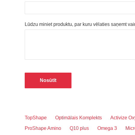
Lūdzu miniet produktu, par kuru vēlaties saņemt vai
TopShape
Optimālais Komplekts
Activize Ox
ProShape Amino
Q10 plus
Omega 3
Micr