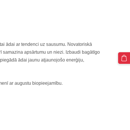
tai ādai ar tendenci uz sausumu. Novatoriskā
ī samazina apsārtumu un niezi. Izbaudi bagātīgo
piegādā ādai jaunu atjaunojošo enerģiju,
īmenī ar augustu biopieejamību.