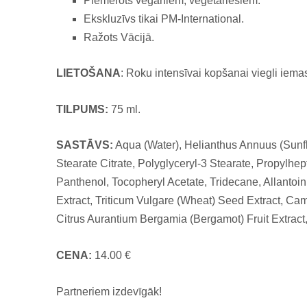
Piemērots vegāniem, veģetāriešiem.
Ekskluzīvs tikai PM-International.
Ražots Vācijā.
LIETOŠANA
: Roku intensīvai kopšanai viegli iema
TILPUMS:
75 ml.
SASTĀVS:
Aqua (Water), Helianthus Annuus (Sunflo
Stearate Citrate, Polyglyceryl-3 Stearate, Propylhe
Panthenol, Tocopheryl Acetate, Tridecane, Allantoi
Extract, Triticum Vulgare (Wheat) Seed Extract, Cam
Citrus Aurantium Bergamia (Bergamot) Fruit Extrac
CENA:
14.00 €
Partneriem izdevīgāk!