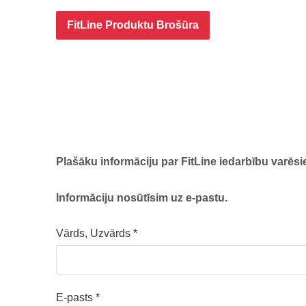
FitLine Produktu Brošūra
Plašāku informāciju par FitLine iedarbību varēsie
Informāciju nosūtīsim uz e-pastu.
Vārds, Uzvārds
*
E-pasts
*