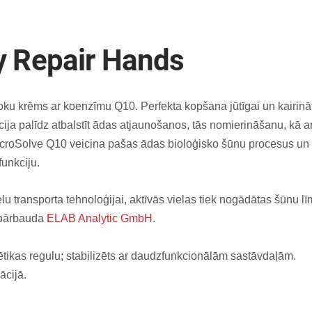
y Repair Hands
oku krēms ar koenzīmu Q10. Perfekta kopšana jūtīgai un kairinā
a palīdz atbalstīt ādas atjaunošanos, tās nomierināšanu, kā ar
icroSolve Q10 veicina pašas ādas bioloģisko šūnu procesus un 
unkciju.
elu transporta tehnoloģijai, aktīvās vielas tiek nogādātas šūnu l
 pārbauda
ELAB Analytic GmbH
.
ikas regulu; stabilizēts ar daudzfunkcionālām sastāvdaļām.
ācijā.