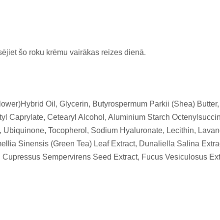
sējiet šo roku krēmu vairākas reizes dienā.
wer)Hybrid Oil, Glycerin, Butyrospermum Parkii (Shea) Butter, 
ptyl Caprylate, Cetearyl Alcohol, Aluminium Starch Octenylsucc
n, Ubiquinone, Tocopherol, Sodium Hyaluronate, Lecithin, Lavan
ellia Sinensis (Green Tea) Leaf Extract, Dunaliella Salina Extr
t, Cupressus Sempervirens Seed Extract, Fucus Vesiculosus Extr