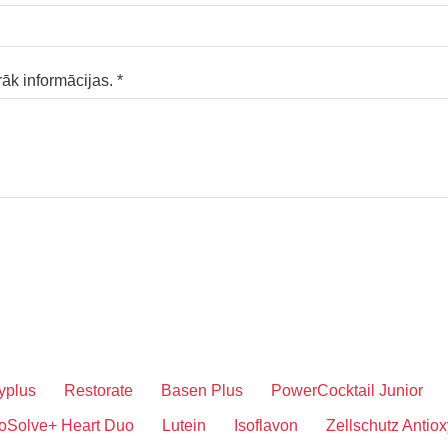
rāk informācijas.
*
yplus
Restorate
Basen Plus
PowerCocktail Junior
oSolve+ Heart Duo
Lutein
Isoflavon
Zellschutz Antiox