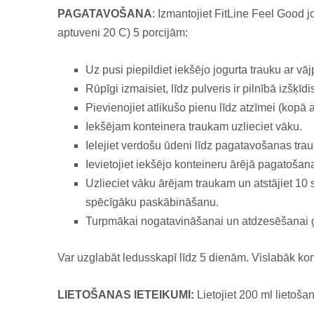
PAGATAVOŠANA
:
Izmantojiet FitLine Feel Good j
aptuveni 20 C) 5 porcijām:
Uz pusi piepildiet iekšējo jogurta trauku ar vā
Rūpīgi izmaisiet, līdz pulveris ir pilnībā izšķīdi
Pievienojiet atlikušo pienu līdz atzīmei (kopā a
Iekšējam konteinera traukam uzlieciet vāku.
Ielejiet verdošu ūdeni līdz pagatavošanas trau
Ievietojiet iekšējo konteineru ārējā pagatošana
Uzlieciet vāku ārējam traukam un atstājiet 1
spēcīgāku paskābināšanu.
Turpmākai nogatavināšanai un atdzesēšanai gat
Var uzglabāt ledusskapī līdz 5 dienām. Vislabāk ko
LIETOŠANAS IETEIKUMI:
Lietojiet 200 ml lietoša