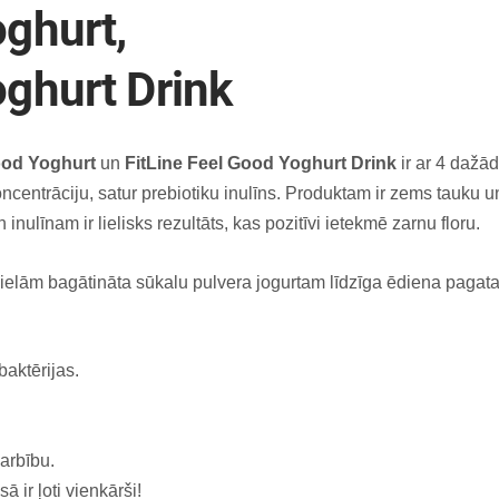
oghurt,
oghurt Drink
ood Yoghurt
un
FitLine Feel Good Yoghurt Drink
ir ar 4 dažā
entrāciju, satur prebiotiku inulīns. Produktam ir zems tauku un ho
inulīnam ir lielisks rezultāts, kas pozitīvi ietekmē zarnu floru.
vielām bagātināta sūkalu pulvera jogurtam līdzīga ēdiena pagat
baktērijas.
arbību.
 ir ļoti vienkārši!