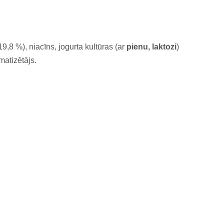
(19,8 %), niacīns, jogurta kultūras (ar
pienu, laktozi
)
matizētājs.