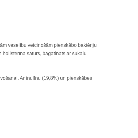
dām veselību veicinošām pienskābo baktēriju
listerīna saturs, bagātināts ar sūkalu
avošanai. Ar inulīnu (19,8%) un pienskābes