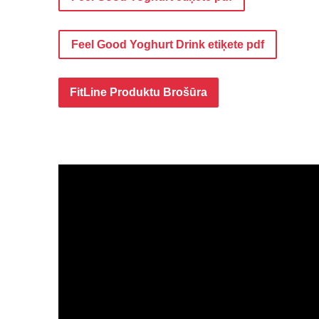
Feel Good Yoghurt Drink etiķete pdf
FitLine Produktu Brošūra