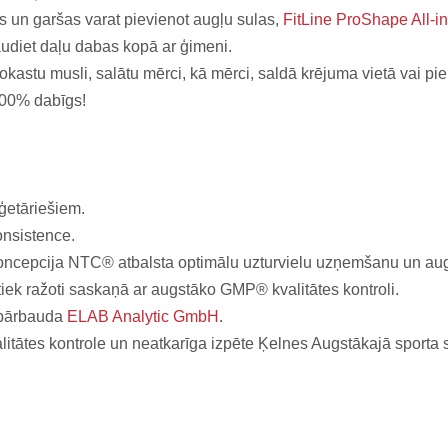
as un garšas varat pievienot augļu sulas,
FitLine ProShape All-in
audiet daļu dabas kopā ar ģimeni.
okastu musli, salātu mērci, kā mērci, saldā krējuma vietā vai p
 100% dabīgs!
ģetāriešiem.
onsistence.
koncepcija NTC® atbalsta optimālu uzturvielu uzņemšanu un aug
ek ražoti saskaņā ar augstāko GMP® kvalitātes kontroli.
i pārbauda
ELAB Analytic GmbH
.
itātes kontrole un neatkarīga izpēte Ķelnes Augstākajā sporta s