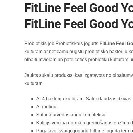
FitLine Feel Good Y
FitLine Feel Good Y
Probiotiķis jeb Probiotiskais jogurts
FitLine Feel G
kultūrām ar neticamu augstu probiotisko baktēriju konc
olbaltumvielām un pateicoties probiotiku kultūrām un 
Jaukts sūkalu produkts, kas izgatavots no olbaltum
kultūrām.
Ar 4 baktēriju kultūrām. Satur daudzas dzīvas 
Ar inulīnu.
Satur ājurvēdas augu kompleksu.
Kalcijs veicina normālu gremošanas enzīmu d
Pagatavot svaigu jogurtu FitLine jogurta termosā