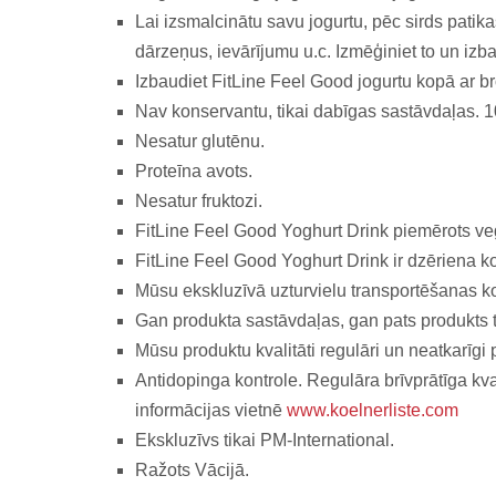
Lai izsmalcinātu savu jogurtu, pēc sirds patik
dārzeņus, ievārījumu u.c. Izmēģiniet to un izb
Izbaudiet FitLine Feel Good jogurtu kopā ar br
Nav konservantu, tikai dabīgas sastāvdaļas.
Nesatur glutēnu.
Proteīna avots.
Nesatur fruktozi.
FitLine Feel Good Yoghurt Drink piemērots ve
FitLine Feel Good Yoghurt Drink ir dzēriena k
Mūsu ekskluzīvā uzturvielu transportēšanas 
Gan produkta sastāvdaļas, gan pats produkts ti
Mūsu produktu kvalitāti regulāri un neatkarīg
Antidopinga kontrole. Regulāra brīvprātīga kval
informācijas vietnē
www.koelnerliste.com
Ekskluzīvs tikai PM-International.
Ražots Vācijā.