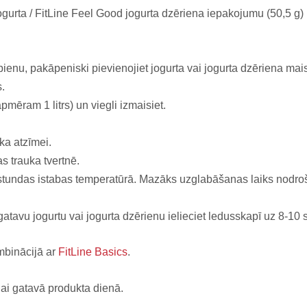
ogurta / FitLine Feel Good jogurta dzēriena iepakojumu (50,5 g) 
jpienu, pakāpeniski pievienojiet jogurta vai jogurta dzēriena mai
s.
pmēram 1 litrs) un viegli izmaisiet.
ka atzīmei.
s trauka tvertnē.
0 stundas istabas temperatūrā. Mazāks uzglabāšanas laiks nodr
avu jogurtu vai jogurta dzērienu ielieciet ledusskapī uz 8-10
mbinācijā ar
FitLine Basics
.
nai gatavā produkta dienā.