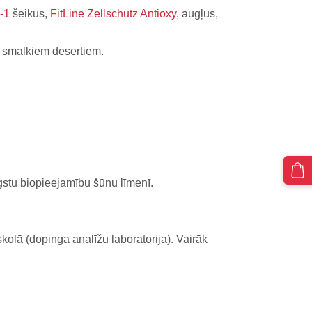
-1
šeikus,
FitLine Zellschutz Antioxy
, augļus,
ie smalkiem desertiem.
stu biopieejamību šūnu līmenī.
kolā (dopinga analīžu laboratorija). Vairāk