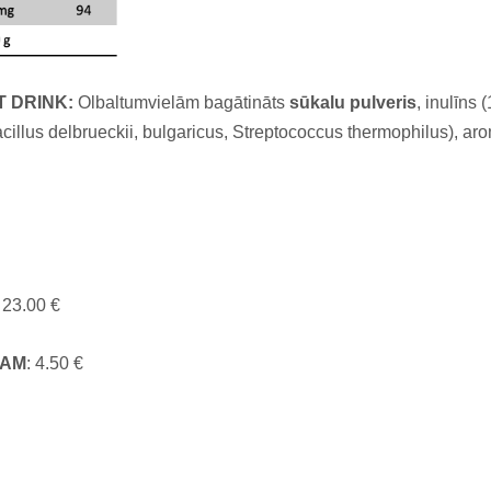
T DRINK
:
Olbaltumvielām bagātināts
sūkalu pulveris
, inulīns 
cillus delbrueckii, bulgaricus, Streptococcus thermophilus), aro
23.00 €
KAM
: 4.50 €