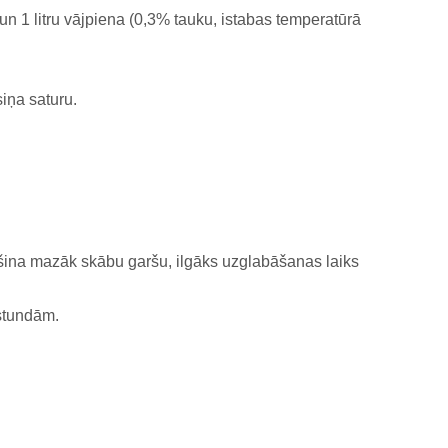
un 1 litru vājpiena (0,3% tauku, istabas temperatūrā
siņa saturu.
ošina mazāk skābu garšu, ilgāks uzglabāšanas laiks
 stundām.