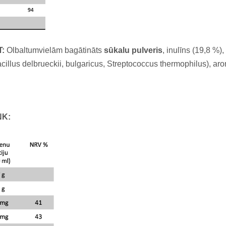
T
:
Olbaltumvielām bagātināts
sūkalu pulveris
, inulīns (19,8 %),
illus delbrueckii, bulgaricus, Streptococcus thermophilus), aroma
NK: