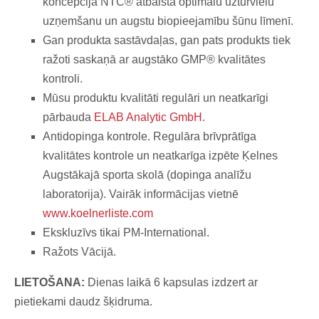
koncepcija NTC® atbalsta optimālu uzturvielu
uzņemšanu un augstu biopieejamību šūnu līmenī.
Gan produkta sastāvdaļas, gan pats produkts tiek
ražoti saskaņā ar augstāko GMP® kvalitātes
kontroli.
Mūsu produktu kvalitāti regulāri un neatkarīgi
pārbauda
ELAB Analytic GmbH
.
Antidopinga kontrole. Regulāra brīvprātīga
kvalitātes kontrole un neatkarīga izpēte Ķelnes
Augstākajā sporta skolā (dopinga analīžu
laboratorija). Vairāk informācijas vietnē
www.koelnerliste.com
Ekskluzīvs tikai PM-International.
Ražots Vācijā.
LIETOŠANA:
Dienas laikā 6 kapsulas izdzert ar
pietiekami daudz šķidruma.