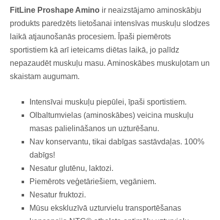
FitLine Proshape Amino
ir neaizstājamo aminoskābju
produkts paredzēts lietošanai intensīvas muskuļu slodzes
laikā atjaunošanās procesiem. Īpaši piemērots
sportistiem kā arī ieteicams diētas laikā, jo palīdz
nepazaudēt muskuļu masu. Aminoskābes muskuļotam un
skaistam augumam.
Intensīvai muskuļu piepūlei, īpaši sportistiem.
Olbaltumvielas (aminoskābes) veicina muskuļu
masas palielināšanos un uzturēšanu.
Nav konservantu, tikai dabīgas sastāvdaļas. 100%
dabīgs!
Nesatur glutēnu, laktozi.
Piemērots veģetāriešiem, vegāniem.
Nesatur fruktozi.
Mūsu ekskluzīvā uzturvielu transportēšanas