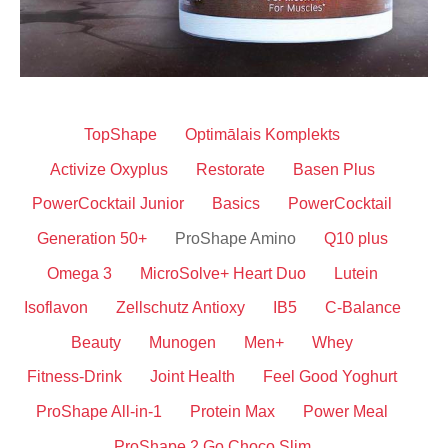
TopShape
Optimālais Komplekts
Activize Oxyplus
Restorate
Basen Plus
PowerCocktail Junior
Basics
PowerCocktail
Generation 50+
ProShape Amino
Q10 plus
Omega 3
MicroSolve+ Heart Duo
Lutein
Isoflavon
Zellschutz Antioxy
IB5
C-Balance
Beauty
Munogen
Men+
Whey
Fitness-Drink
Joint Health
Feel Good Yoghurt
ProShape All-in-1
Protein Max
Power Meal
ProShape 2 Go Choco Slim