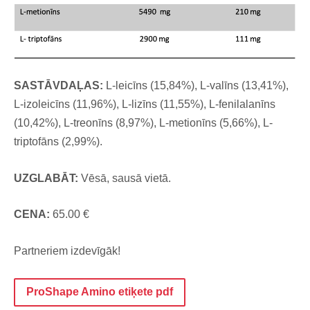
SASTĀVDAĻAS:
L-leicīns (15,84%), L-valīns (13,41%),
L-izoleicīns (11,96%), L-lizīns (11,55%), L-fenilalanīns
(10,42%), L-treonīns (8,97%), L-metionīns (5,66%), L-
triptofāns (2,99%).
UZGLABĀT:
Vēsā, sausā vietā.
CENA:
65.00 €
Partneriem izdevīgāk!
ProShape Amino etiķete pdf