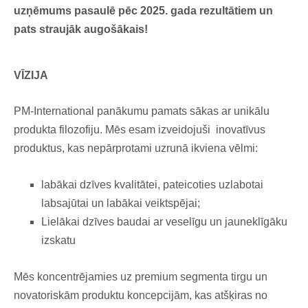
uzņēmums pasaulē pēc 2025. gada rezultātiem un
pats straujāk augošākais!
VĪZIJA
PM-International panākumu pamats sākas ar unikālu
produkta filozofiju. Mēs esam izveidojuši inovatīvus
produktus, kas nepārprotami uzrunā ikviena vēlmi:
labākai dzīves kvalitātei, pateicoties uzlabotai
labsajūtai un labākai veiktspējai;
Lielākai dzīves baudai ar veselīgu un jauneklīgāku
izskatu
Mēs koncentrējamies uz premium segmenta tirgu un
novatoriskām produktu koncepcijām, kas atšķiras no