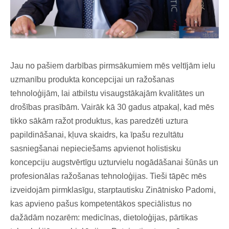
Jau no pašiem darbības pirmsākumiem mēs veltījām ielu
uzmanību produkta koncepcijai un ražošanas
tehnoloģijām, lai atbilstu visaugstākajām kvalitātes un
drošības prasībām. Vairāk kā 30 gadus atpakaļ, kad mēs
tikko sākām ražot produktus, kas paredzēti uztura
papildināšanai, kļuva skaidrs, ka īpašu rezultātu
sasniegšanai nepieciešams apvienot holistisku
koncepciju augstvērtīgu uzturvielu nogādāšanai šūnās un
profesionālas ražošanas tehnoloģijas. Tieši tāpēc mēs
izveidojām pirmklasīgu, starptautisku Zinātnisko Padomi,
kas apvieno pašus kompetentākos speciālistus no
dažādām nozarēm: medicīnas, dietoloģijas, pārtikas