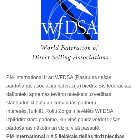
PM-International ir arī WFDSA (Pasaules tiešās
pārdošanas asociāciju federācija) biedrs. Šis federācijas
dalībnieki apņemas ievērot noteiktos uzvedības
standartus klientu un komandas partneru
interesēs.Turklāt Rolfu Zorgs ir ievēlēts WFDSA
izpilddirektora padomē, kur viņš palīdz veidot tiešās
pārdošanas nākotni un vīziju visā pasaulē.
PM-International ir # 5 lielākais tiešās tirdzniecības