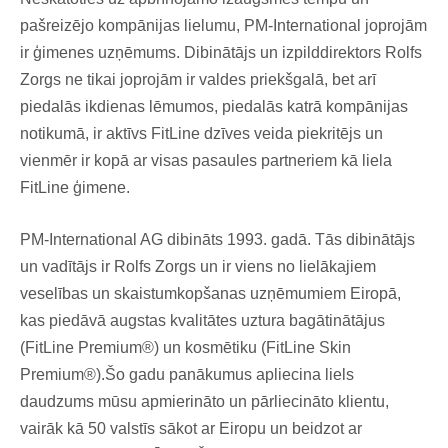
pašreizējo kompānijas lielumu, PM-International joprojām
ir ģimenes uzņēmums. Dibinātājs un izpilddirektors Rolfs
Zorgs ne tikai joprojām ir valdes priekšgalā, bet arī
piedalās ikdienas lēmumos, piedalās katrā kompānijas
notikumā, ir aktīvs FitLine dzīves veida piekritējs un
vienmēr ir kopā ar visas pasaules partneriem kā liela
FitLine ģimene.
PM-International AG dibināts 1993. gadā. Tās dibinātājs
un vadītājs ir Rolfs Zorgs un ir viens no lielākajiem
veselības un skaistumkopšanas uzņēmumiem Eiropā,
kas piedāvā augstas kvalitātes uztura bagātinātājus
(FitLine Premium®) un kosmētiku (FitLine Skin
Premium®).Šo gadu panākumus apliecina liels
daudzums mūsu apmierināto un pārliecināto klientu,
vairāk kā 50 valstīs sākot ar Eiropu un beidzot ar