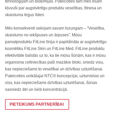
tehnoloģijām un bioķīmijas. Pateicoties tam mēs esam
kļuvuši par augstvērtīgu produktu veselības, fitnesa un
skaistuma tirgus līderi.
Mēs konsekventi sekojam savam lozungam – “Veselība,
skaistums no iekšpuses un ārpuses”. Mūsu
pamatproduktu FitLine līnija ir papildināta ar augstvērtīgu
kosmētiku FitLine Skin un FitLine Med. FitLine produktu
efektivitāte balstās uz to, ka tie mūsu šūnām, kas ir mūsu
organisma celtniecības paši mazākie bloki, sniedz visu,
kas nepieciešams to veselībai un dzīvības uzturēšanai.
Pateicoties unikālajai NTC® koncepcijai, uzturvielas un
viss, kas nepieciešams dzīvības uzturēšanai, šūnas
sasniedz ātri un lielā koncentrācijā.
PIETEIKUMS PARTNERĪBAI