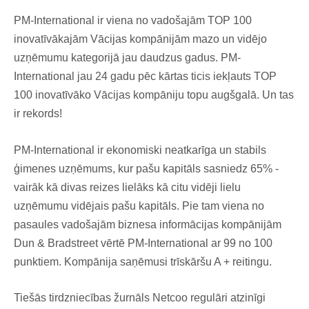
PM-International ir viena no vadošajām TOP 100
inovatīvākajām Vācijas kompānijām mazo un vidējo
uzņēmumu kategorijā jau daudzus gadus. PM-
International jau 24 gadu pēc kārtas ticis iekļauts TOP
100 inovatīvāko Vācijas kompāniju topu augšgalā. Un tas
ir rekords!
PM-International ir ekonomiski neatkarīga un stabils
ģimenes uzņēmums, kur pašu kapitāls sasniedz 65% -
vairāk kā divas reizes lielāks kā citu vidēji lielu
uzņēmumu vidējais pašu kapitāls. Pie tam viena no
pasaules vadošajām biznesa informācijas kompānijām
Dun & Bradstreet vērtē PM-International ar 99 no 100
punktiem. Kompānija saņēmusi trīskāršu A + reitingu.
Tiešās tirdzniecības žurnāls Netcoo regulāri atzinīgi