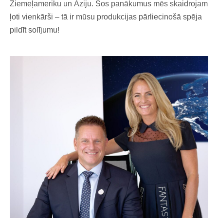
Ziemeļameriku un Āziju. Šos panākumus mēs skaidrojam
ļoti vienkārši – tā ir mūsu produkcijas pārliecinošā spēja
pildīt solījumu!