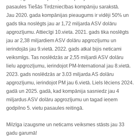
pasaules Tiešās Tirdzniecības kompāniju sarakstā.
Jau 2020. gada kompānijas pieaugums ir vidēji 50% un
gads tika noslēgts jau ar 1,72 miljarda ASV dolāru
apgrozījumu. Attiecīgi 10.vieta. 2021. gads tika noslēgts
jau ar 2,38 miljardiem ASV dolāru apgrozījumu un
ierindojās jau 9.vietā. 2022. gads atkal bijis neticami
veiksmīgs. Tas noslēdzās ar 2,55 miljardi ASV dolāru
lielu apgrozījumu, ierindojot PM-International jau 8.vietā.
2023. gads noslēdzās ar 3.03 miljarda AS dolāru
apgrozījumu, ierindojot PM jau 6.vietā. Liels lēciens 2024.
gadā un 2025. gadā, kad kompānija sasniedz jau 4
miljardus ASV dolāru apgrozījumu un tagad ieņem
godpilno 5. vietu pasaules reitingā.
Milzīga izaugsme un neticams veiksmes stāsts jau 33
gadu garumā!