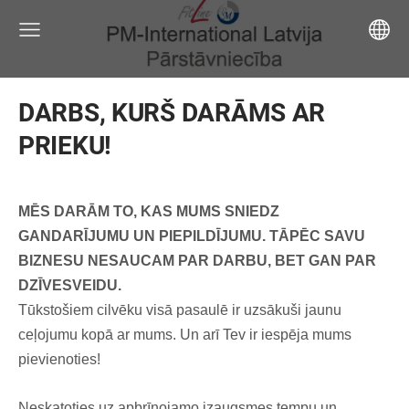
DARBS, KURŠ DARĀMS AR
PRIEKU!
MĒS DARĀM TO, KAS MUMS SNIEDZ
GANDARĪJUMU UN PIEPILDĪJUMU. TĀPĒC SAVU
BIZNESU NESAUCAM PAR DARBU, BET GAN PAR
DZĪVESVEIDU.
Tūkstošiem cilvēku visā pasaulē ir uzsākuši jaunu
ceļojumu kopā ar mums. Un arī Tev ir iespēja mums
pievienoties!
Neskatoties uz apbrīnojamo izaugsmes tempu un