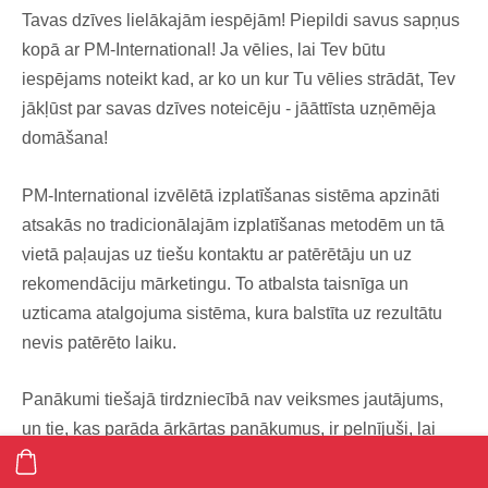
Tavas dzīves lielākajām iespējām! Piepildi savus sapņus
kopā ar PM-International! Ja vēlies, lai Tev būtu
iespējams noteikt kad, ar ko un kur Tu vēlies strādāt, Tev
jākļūst par savas dzīves noteicēju - jāāttīsta uzņēmēja
domāšana!
PM-International izvēlētā izplatīšanas sistēma apzināti
atsakās no tradicionālajām izplatīšanas metodēm un tā
vietā paļaujas uz tiešu kontaktu ar patērētāju un uz
rekomendāciju mārketingu. To atbalsta taisnīga un
uzticama atalgojuma sistēma, kura balstīta uz rezultātu
nevis patērēto laiku.
Panākumi tiešajā tirdzniecībā nav veiksmes jautājums,
un tie, kas parāda ārkārtas panākumus, ir pelnījuši, lai
viņus atbalstītu īpašā veidā.