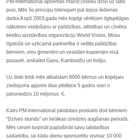
PM-International apņemas mainīt cilvēku dzīvi uz labo
pusi. Mēs šo principu īstenojam pat ārpus ikdienas
darba.Kopš 2003.gada mēs kopīgi vērtējam ilgtspējīgas
nākotnes veidošanu ar palīdzības, attīstības un cilvēka
tiesību aizstāvības organizāciju World Vision. Mūsu
ilgstošā un uzticamā partnerība ir veltīta palīdzībai
bērniem, viņu ģimenēm un veselām kopienām visā
pasaulē, ieskaitot Ganu, Kambodžu un Indiju.
Uz doto brīdi mēs atbalstam 8000 bērnus un kopējais
ziedojuma apjoms tikai pēdējos 5 gados vien ir
pārsniedzis 10 miljonus €.
Katrs PM-International pārdotais produkts dod bērniem
“Dzīves stundu” un lielākas izredzes augšanas periodā.
Mēs ceram turpināt paplašināt savu labdarības
sadarbību, lai kādu dienu sponsorētu vismaz 10 000