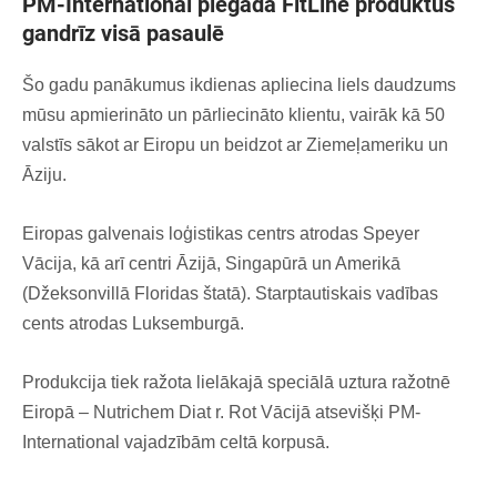
PM-International piegādā FitLine produktus
gandrīz visā pasaulē
Šo gadu panākumus ikdienas apliecina liels daudzums
mūsu apmierināto un pārliecināto klientu, vairāk kā 50
valstīs sākot ar Eiropu un beidzot ar Ziemeļameriku un
Āziju.
Eiropas galvenais loģistikas centrs atrodas Speyer
Vācija, kā arī centri Āzijā, Singapūrā un Amerikā
(Džeksonvillā Floridas štatā). Starptautiskais vadības
cents atrodas Luksemburgā.
Produkcija tiek ražota lielākajā speciālā uztura ražotnē
Eiropā – Nutrichem Diat r. Rot Vācijā atsevišķi PM-
International vajadzībām celtā korpusā.