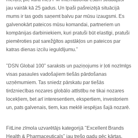
jau vairāk kā 25 gadus. Un īpaši pašreizējā situācijā
mums ir tas gods saņemt balvu par mūsu izaugsmi. Es
galvenokārt pateicos mūsu komandai, partneriem un
kompānijas darbiniekiem, kuri pratuši būt elastīgi, pratuši
piemēroties pat sarežģītos apstākļos un pateicos par
katras dienas izcilu ieguldījumu."
"DSN Global 100" saraksts un paziņojums ir ļoti nozīmīgs
visas pasaules vadošajiem tiešās pārdošanas
uzņēmumiem. Tas sniedz pārskatu par tiešās
tirdzniecības nozares globālo attīstību ne tikai nozares
locekļiem, bet arī interesentiem, ekspertiem, investoriem
un, pats galvenais, tiem, kas meklē iespējas šajā nozarē.
FitLine zīmola uzvarētājs kategorijā "Excellent Brands
Health & Pharmaceuticals" jau trešo gadu pēc kārtas.