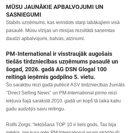
MŪSU JAUNĀKIE APBALVOJUMI UN
SASNIEGUMI
Stabils uzņēmums, kas ierindots starp labākajiem visā
pasaulē. Mūsu vīzijas un misijas rezultātā saņemtas
daudzi apbalvojumi, balvas, atzinumi.
PM-International ir visstraujāk augošais
tiešās tirdzniecības uzņēmums pasaulē un
šogad, 2026. gadā AG DSN Glogal 100
reitingā ieņēmis godpilno 5. vietu.
Šo saraktsu reizi gadā publicē ASV tirdzniecības žurnāls
"Direct Selling News" un PM-International pirmo reizi
iekļuva šajā sarakstā 2010. gadā un kopš tā laika katru
gadu audzējis savu reitingu.
Rolfs Zorgs: “Iekļūšana TOP 10 ir liels gods. Tas bija
mērķis, pie kura mēs PM-International esam strādājuši