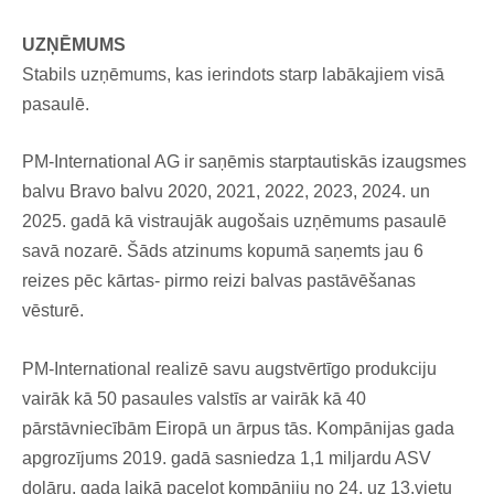
UZŅĒMUMS
Stabils uzņēmums, kas ierindots starp labākajiem visā
pasaulē.
PM-International AG ir saņēmis starptautiskās izaugsmes
balvu Bravo balvu 2020, 2021, 2022, 2023, 2024. un
2025. gadā kā vistraujāk augošais uzņēmums pasaulē
savā nozarē. Šāds atzinums kopumā saņemts jau 6
reizes pēc kārtas- pirmo reizi balvas pastāvēšanas
vēsturē.
PM-International realizē savu augstvērtīgo produkciju
vairāk kā 50 pasaules valstīs ar vairāk kā 40
pārstāvniecībām Eiropā un ārpus tās. Kompānijas gada
apgrozījums 2019. gadā sasniedza 1,1 miljardu ASV
dolāru, gada laikā paceļot kompāniju no 24. uz 13.vietu