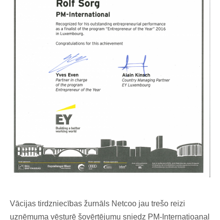
Vācijas tirdzniecības žurnāls Netcoo jau trešo reizi
uzņēmuma vēsturē šovērtējumu sniedz PM-Internatioanal