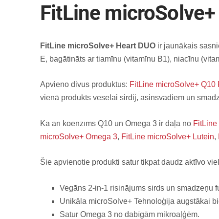
FitLine microSolve+
FitLine microSolve+ Heart DUO
ir jaunākais sas
E, bagātināts ar tiamīnu (vitamīnu B1), niacīnu (vit
Apvieno divus produktus:
FitLine microSolve+ Q10
vienā produkts veselai sirdij, asinsvadiem un sma
Kā arī koenzīms Q10 un Omega 3 ir daļa no
FitLine
microSolve+ Omega 3
,
FitLine microSolve+ Lutein
,
Šie apvienotie produkti satur tikpat daudz aktīvo viel
Vegāns 2-in-1 risinājums sirds un smadzeņu f
Unikāla microSolve+ Tehnoloģija augstākai bi
Satur Omega 3 no dabīgām mikroaļģēm.