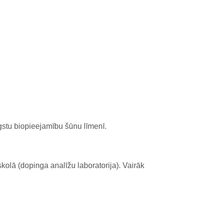
stu biopieejamību šūnu līmenī.
kolā (dopinga analīžu laboratorija). Vairāk