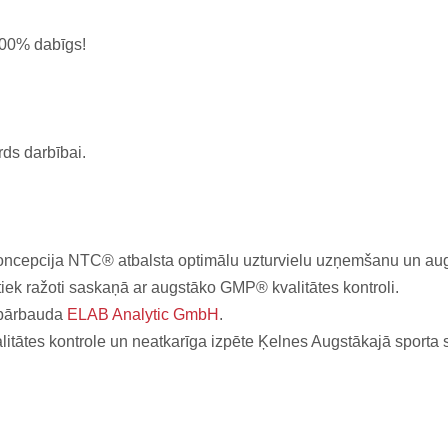
 100% dabīgs!
ds darbībai.
koncepcija NTC® atbalsta optimālu uzturvielu uzņemšanu un aug
ek ražoti saskaņā ar augstāko GMP® kvalitātes kontroli.
i pārbauda
ELAB Analytic GmbH
.
itātes kontrole un neatkarīga izpēte Ķelnes Augstākajā sporta s