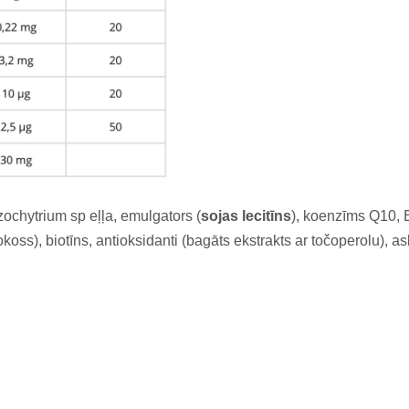
zochytrium sp eļļa, emulgators (
sojas lecitīns
), koenzīms Q10, 
okoss), biotīns, antioksidanti (bagāts ekstrakts ar točoperolu), 