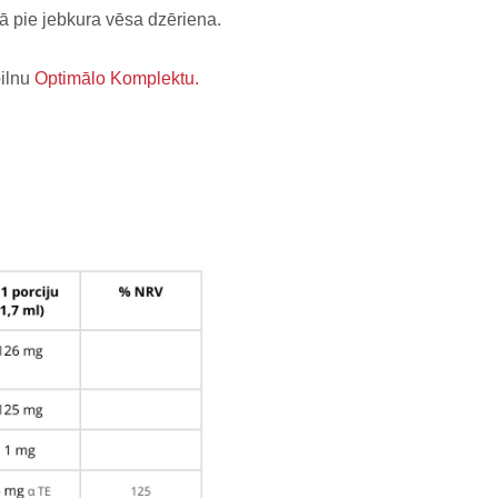
nā pie jebkura vēsa dzēriena.
pilnu
Optimālo Komplektu.