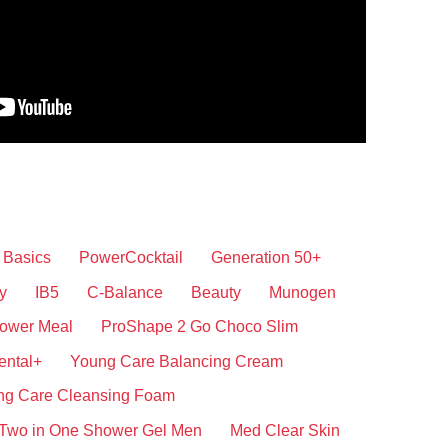
Basics
PowerCocktail
Generation 50+
y
IB5
C-Balance
Beauty
Munogen
ower Meal
ProShape 2 Go Choco Slim
ental+
Young Care Balancing Cream
ng Care Cleansing Foam
Two in One Shower Gel Men
Med Clear Skin