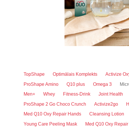
TopShape
Optimālais Komplekts
Activize Ox
ProShape Amino
Q10 plus
Omega 3
Micr
Men+
Whey
Fitness-Drink
Joint Health
ProShape 2 Go Choco Crunch
Activize2go
H
Med Q10 Oxy Repair Hands
Cleansing Lotion
Young Care Peeling Mask
Med Q10 Oxy Repair