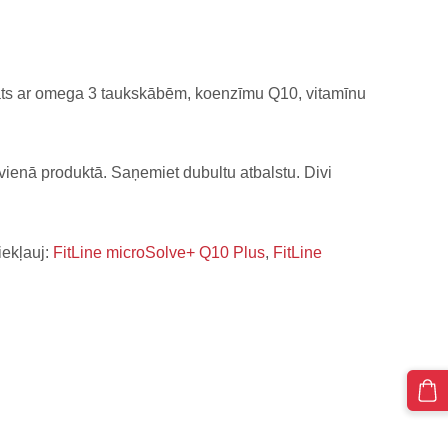
ts ar omega 3 taukskābēm, koenzīmu Q10, vitamīnu
ienā produktā. Saņemiet dubultu atbalstu. Divi
iekļauj:
FitLine microSolve+ Q10 Plus
,
FitLine