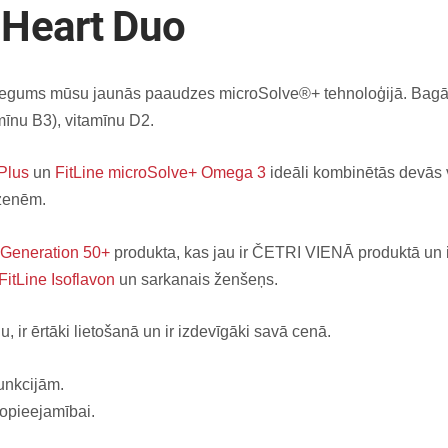
 Heart Duo
niegums mūsu jaunās paaudzes microSolve®+ tehnoloģijā. Bagā
amīnu B3), vitamīnu D2.
 Plus
un
FitLine microSolve+ Omega 3
ideāli kombinētās devās v
dzenēm.
 Generation 50+
produkta, kas jau ir ČETRI VIENĀ produktā un 
FitLine Isoflavon
un sarkanais ženšeņs.
u, ir ērtāki lietošanā un ir izdevīgāki savā cenā.
unkcijām.
opieejamībai.