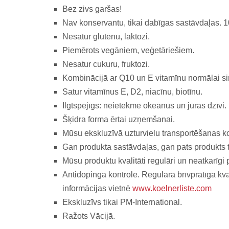
Bez zivs garšas!
Nav konservantu, tikai dabīgas sastāvdaļas.
Nesatur glutēnu, laktozi.
Piemērots vegāniem, veģetāriešiem.
Nesatur cukuru, fruktozi.
Kombinācijā ar Q10 un E vitamīnu normālai sir
Satur vitamīnus E, D2, niacīnu, biotīnu.
Ilgtspējīgs: neietekmē okeānus un jūras dzīvi.
Šķidra forma ērtai uzņemšanai.
Mūsu ekskluzīvā uzturvielu transportēšanas 
Gan produkta sastāvdaļas, gan pats produkts ti
Mūsu produktu kvalitāti regulāri un neatkarīg
Antidopinga kontrole. Regulāra brīvprātīga kval
informācijas vietnē
www.koelnerliste.com
Ekskluzīvs tikai PM-International.
Ražots Vācijā.