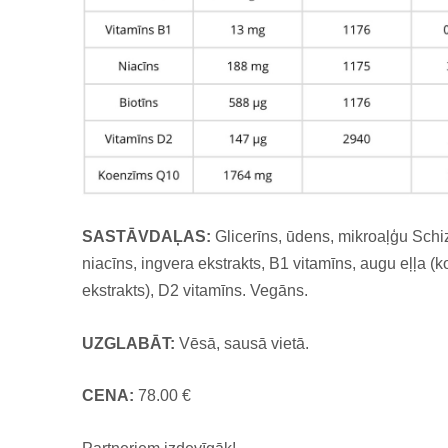
SASTĀVDAĻAS:
Glicerīns, ūdens, mikroaļģu Schi
niacīns, ingvera ekstrakts, B1 vitamīns, augu eļļa (k
ekstrakts), D2 vitamīns. Vegāns.
UZGLABĀT:
Vēsā, sausā vietā.
CENA:
78.00 €