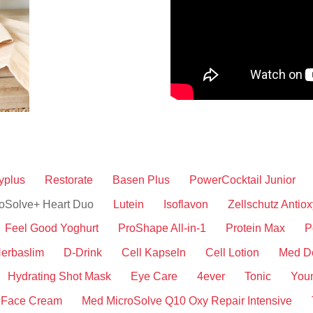
yplus
Restorate
Basen Plus
PowerCocktail Junior
oSolve+ Heart Duo
Lutein
Isoflavon
Zellschutz Antiox
Feel Good Yoghurt
ProShape All-in-1
Protein Max
P
erbaslim
D-Drink
Cell Kapseln
Cell Lotion
Med D
Hydrating Shot Mask
Eye Care
4ever
Tonic
You
 Face Cream
Med MicroSolve Q10 Oxy Repair Intensive