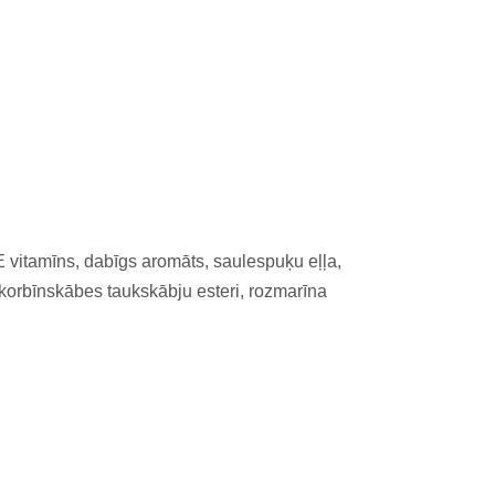
E vitamīns, dabīgs aromāts, saulespuķu eļļa,
askorbīnskābes taukskābju esteri, rozmarīna