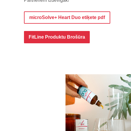
Partneriem izdevīgāk!
microSolve+ Heart Duo etiķete pdf
FitLine Produktu Brošūra