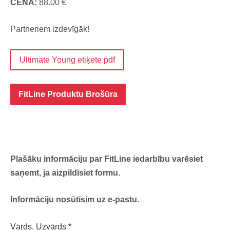
CENA:
88.
00 €
Partneriem izdevīgāk!
Ultimate Young etiķete.pdf
FitLine Produktu Brošūra
Plašāku informāciju par FitLine iedarbību varēsiet
saņemt, ja aizpildīsiet formu.
Informāciju nosūtīsim uz e-pastu.
Vārds, Uzvārds
*