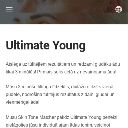
Ultimate Young
Atslēga uz tūlītējiem rezultātiem un redzami gludāku ādu
tikai 3 minūtēs! Pirmais solis ceļā uz nevainojamu ādu!
Mūsu 3 minūšu liftinga līdzeklis, divfāžu eliksīrs vienā
pudelē, nodrošina tūlītējus rezultātus z
īdaini gludai un
vienmērīgai ādai!
Mūsu Skin Tone Matcher palīdz Ultimate Young perfekti
pielāgoties jūsu individuālajam ādas tonim, veicinot