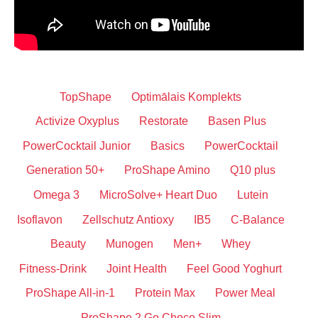
TopShape
Optimālais Komplekts
Activize Oxyplus
Restorate
Basen Plus
PowerCocktail Junior
Basics
PowerCocktail
Generation 50+
ProShape Amino
Q10 plus
Omega 3
MicroSolve+ Heart Duo
Lutein
Isoflavon
Zellschutz Antioxy
IB5
C-Balance
Beauty
Munogen
Men+
Whey
Fitness-Drink
Joint Health
Feel Good Yoghurt
ProShape All-in-1
Protein Max
Power Meal
ProShape 2 Go Choco Slim