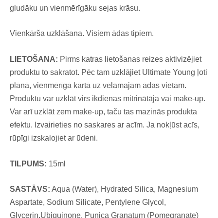
gludāku un vienmērīgāku sejas krāsu.
Vienkārša uzklāšana. Visiem ādas tipiem.
LIETOŠANA:
Pirms katras lietošanas reizes aktivizējiet
produktu to sakratot. Pēc tam uzklājiet Ultimate Young ļoti
plānā, vienmērīgā kārtā uz vēlamajām ādas vietām.
Produktu var uzklāt virs ikdienas mitrinātāja vai make-up.
Var arī uzklāt zem make-up, taču tas mazinās produkta
efektu. Izvairieties no saskares ar acīm. Ja nokļūst acīs,
rūpīgi izskalojiet ar ūdeni.
TILPUMS:
15ml
SASTĀVS:
Aqua (Water), Hydrated Silica, Magnesium
Aspartate, Sodium Silicate, Pentylene Glycol,
Glycerin,Ubiquinone, Punica Granatum (Pomegranate)