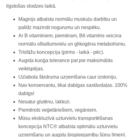
ilgstošas slodzes laikā.
Magnijs atbalsta normālu muskuļu darbību un
palīdz mazināt nogurumu un nespēku.
Ar B vitamīniem, piemēram, B6 vitamīns veicina
normālu olbaltumvielu un glikogēna metabolismu.
Trīsfāžu koncepcija (pirms - laikā - pēc).
Augsta kuņģa tolerance pat pie maksimālās
veiktspējas.
Uzlabota šķidruma uzņemšana caur izotoniju.
Nav konservantu, tikai dabīgas sastāvdaļas. 100%
dabīgs!
Nesatur glutēnu, laktozi.
Piemērots veģetāriešiem, vegāniem.
Mūsu ekskluzīvā uzturvielu transportēšanas
koncepcija NTC® atbalsta optimālu uzturvielu
uzņemšanu un augstu biopieejamību šūnu līmenī.