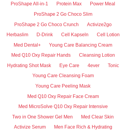
ProShape All-in-1
Protein Max
Power Meal
ProShape 2 Go Choco Slim
ProShape 2 Go Choco Crunch
Activize2go
Herbaslim
D-Drink
Cell Kapseln
Cell Lotion
Med Dental+
Young Care Balancing Cream
Med Q10 Oxy Repair Hands
Cleansing Lotion
Hydrating Shot Mask
Eye Care
4ever
Tonic
Young Care Cleansing Foam
Young Care Peeling Mask
Med Q10 Oxy Repair Face Cream
Med MicroSolve Q10 Oxy Repair Intensive
Two in One Shower Gel Men
Med Clear Skin
Activize Serum
Men Face Rich & Hydrating