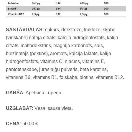
SASTĀVDAĻAS:
cukurs, dekstroze, fruktoze, skābe
(vīnskābe) nātrija citrāts, kalcija hidrogēnfosfāts, kālija
citrāts, maltodekstrīns, magnija karbonāts, sāls,
biezinātājs (pektīns), aromāts, kalcija laktāts, kālija
hidrogēnfosfāts, vitamīns C, niacīns, vitamīns E,
pantotēnskābe, jūras aļģu pulveris, beta karotīns,
vitamīns B6, vitamīns B1, folskābe, biotīns, vitamīns B12.
GARŠA:
Apelsīnu - upeņu.
UZGLABĀT:
Vēsā, sausā vietā.
CENA:
50.00 €