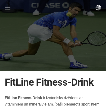
FitLine Fitness-Drink
FitLine Fitness-Drink
ir izotonisks dzēriens ar
vitamīniem un minerālvielām. Īpaši piemērots sportistiem