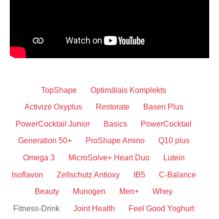
TopShape
Optimālais Komplekts
Activize Oxyplus
Restorate
Basen Plus
PowerCocktail Junior
Basics
PowerCocktail
Generation 50+
ProShape Amino
Q10 plus
Omega 3
MicroSolve+ Heart Duo
Lutein
Isoflavon
Zellschutz Antioxy
IB5
C-Balance
Beauty
Munogen
Men+
Whey
Fitness-Drink
Joint Health
Feel Good Yoghurt