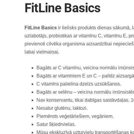
FitLine Basics
FitLine Basics
ir lielisks produkts dienas sākumā, 
uzlabotājs, probiotikas ar vitamīnu C, vitamīnu E, 
pievienoti cilvēka organisma aizsardzībai nepiecieš
labai vielmaiņai
.
Bagāts ar C vitamīnu, veicina normālu imūnsi
Bagāts ar vitamīniem E un C – palīdz aizsargā
C vitamīns palielina dzelzs uzsūkšanos.
Bagāts ar selēnu – veicina normālu imūnsistē
Nav konservantu, tikai dabīgas sastāvdaļas.
Nesatur glutēnu, laktozi.
Piemērots veģetāriešiem, vegāniem.
Satur šķiedrvielas.
Mūsu ekskluzīvā uzturvielu transportēšanas 