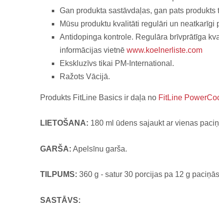
Gan produkta sastāvdaļas, gan pats produkts ti
Mūsu produktu kvalitāti regulāri un neatkarīgi
Antidopinga kontrole. Regulāra brīvprātīga kval
informācijas vietnē
www.koelnerliste.com
Ekskluzīvs tikai PM-International.
Ražots Vācijā.
Produkts FitLine Basics ir daļa no
FitLine PowerCoc
LIETOŠANA:
180 ml ūdens sajaukt ar vienas paciņ
GARŠA:
Apelsīnu garša.
TILPUMS:
360 g - satur 30 porcijas pa 12 g paciņ
SASTĀVS: