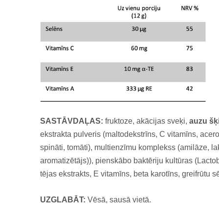
SASTĀVDAĻAS:
fruktoze, akācijas sveķi,
auzu šķ
ekstrakta pulveris (maltodekstrīns, C vitamīns, acerol
spināti, tomāti), multienzīmu komplekss (amilāze, lakt
aromatizētājs)), pienskābo baktēriju kultūras (Lactob
tējas ekstrakts, E vitamīns, beta karotīns, greifrūtu s
UZGLABĀT:
Vēsā, sausā vietā.