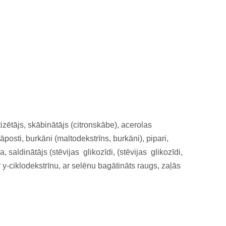
tizētājs, skābinātājs (citronskābe), acerolas
āposti, burkāni (maltodekstrīns, burkāni), pipari,
, saldinātājs (stēvijas glikozīdi, (stēvijas glikozīdi,
r y-ciklodekstrīnu, ar selēnu bagātināts raugs, zaļās