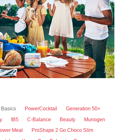
Basics
PowerCocktail
Generation 50+
y
IB5
C-Balance
Beauty
Munogen
ower Meal
ProShape 2 Go Choco Slim