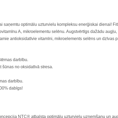
lai saņemtu optimālu uzturvielu kompleksu enerģiskai dienai! Fi
provitamīnu A, mikroelementu selēnu. Augstvērtīgs dažādu augļu,
amie antioksidatīvie vitamīni, mikroelements selēns un dzīvas 
stēmas darbību.
t šūnas no oksidatīvā stresa.
mas darbību.
 100% dabīgs!
koncepcija NTC® atbalsta optimālu uzturvielu uzņemšanu un aug