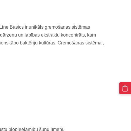
tLine Basics
ir unikāls gremošanas sistēmas
 dārzeņu un labības ekstraktu koncentrāts, kam
pienskābo baktēriju kultūras. Gremošanas sistēmai,
stu biopieejamību šūnu līmenī.