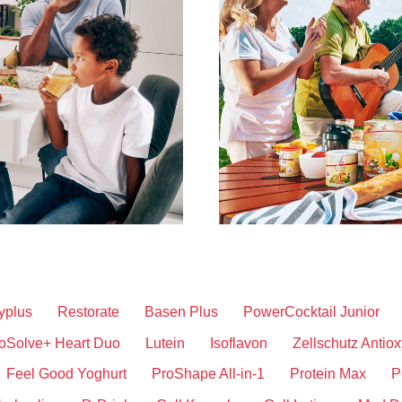
yplus
Restorate
Basen Plus
PowerCocktail Junior
oSolve+ Heart Duo
Lutein
Isoflavon
Zellschutz Antiox
Feel Good Yoghurt
ProShape All-in-1
Protein Max
P