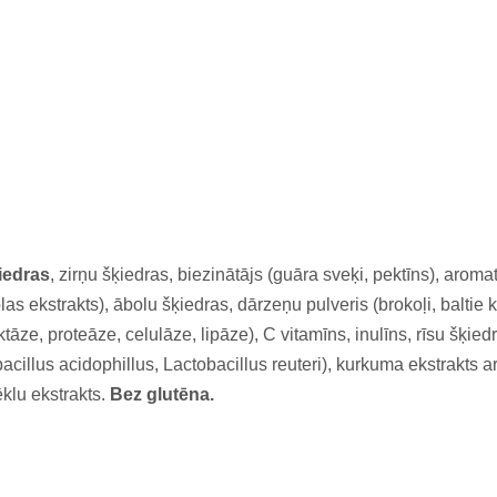
iedras
, zirņu šķiedras, biezinātājs (guāra sveķi, pektīns), aroma
as ekstrakts), ābolu šķiedras, dārzeņu pulveris (brokoļi, baltie k
āze, proteāze, celulāze, lipāze), C vitamīns, inulīns, rīsu šķiedra
acillus acidophillus, Lactobacillus reuteri), kurkuma ekstrakts a
ēklu ekstrakts.
Bez glutēna.