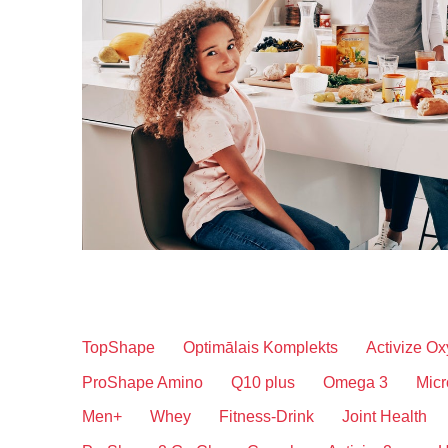
TopShape
Optimālais Komplekts
Activize Ox
ProShape Amino
Q10 plus
Omega 3
Micr
Men+
Whey
Fitness-Drink
Joint Health