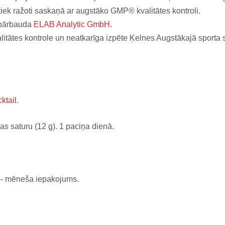
ek ražoti saskaņā ar augstāko GMP® kvalitātes kontroli.
 pārbauda
ELAB Analytic GmbH.
itātes kontrole un neatkarīga izpēte Ķelnes Augstākajā sporta s
ktail
.
as saturu (12 g). 1 paciņa dienā.
ās- mēneša iepakojums.