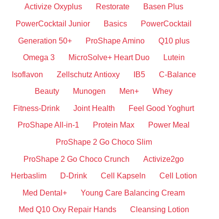
Activize Oxyplus
Restorate
Basen Plus
PowerCocktail Junior
Basics
PowerCocktail
Generation 50+
ProShape Amino
Q10 plus
Omega 3
MicroSolve+ Heart Duo
Lutein
Isoflavon
Zellschutz Antioxy
IB5
C-Balance
Beauty
Munogen
Men+
Whey
Fitness-Drink
Joint Health
Feel Good Yoghurt
ProShape All-in-1
Protein Max
Power Meal
ProShape 2 Go Choco Slim
ProShape 2 Go Choco Crunch
Activize2go
Herbaslim
D-Drink
Cell Kapseln
Cell Lotion
Med Dental+
Young Care Balancing Cream
Med Q10 Oxy Repair Hands
Cleansing Lotion