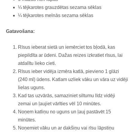
¼ tējkarotes grauzdētas sezama sēklas
¼ tējkarotes melnās sezama sēklas
Gatavošana:
Rīsus ieberat sietā un iemērciet tos bļodā, kas
piepildīta ar ūdeni. Dažas reizes izkratiet rīsus, lai
atdalītu lieko cieti.
Rīsus ieber vidēja izmēra katlā, pievieno 1 glāzi
(240 ml) ūdens. Katlam uzliek vāku un vāra uz vidēji
lielas uguns.
Kad tas uzvārās, samaziniet siltumu līdz vidēji
zemai un ļaujiet vārīties vēl 10 minūtes.
Noņem katliņu no uguns un ļauj pastāvēt 15
minūtes.
Noņemiet vāku un ar dakšiņu vai rīsu lāpstiņu