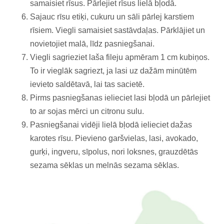
samaisiet rīsus. Pārlejiet rīsus lielā bļodā.
Sajauc rīsu etiķi, cukuru un sāli pārlej karstiem
rīsiem. Viegli samaisiet sastāvdaļas. Pārklājiet un
novietojiet malā, līdz pasniegšanai.
Viegli sagrieziet laša fileju apmēram 1 cm kubiņos.
To ir vieglāk sagriezt, ja lasi uz dažām minūtēm
ievieto saldētavā, lai tas sacietē.
Pirms pasniegšanas ielieciet lasi bļodā un pārlejiet
to ar sojas mērci un citronu sulu.
Pasniegšanai vidēji lielā bļodā ielieciet dažas
karotes rīsu. Pievieno garšvielas, lasi, avokado,
gurķi, ingveru, sīpolus, nori loksnes, grauzdētās
sezama sēklas un melnās sezama sēklas.