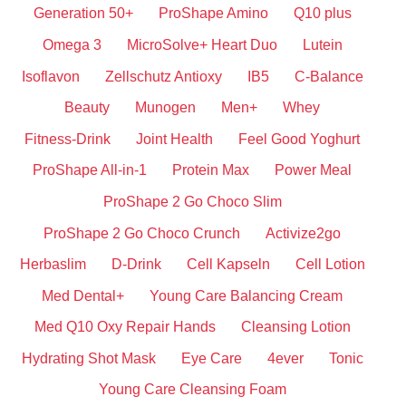
Generation 50+
ProShape Amino
Q10 plus
Omega 3
MicroSolve+ Heart Duo
Lutein
Isoflavon
Zellschutz Antioxy
IB5
C-Balance
Beauty
Munogen
Men+
Whey
Fitness-Drink
Joint Health
Feel Good Yoghurt
ProShape All-in-1
Protein Max
Power Meal
ProShape 2 Go Choco Slim
ProShape 2 Go Choco Crunch
Activize2go
Herbaslim
D-Drink
Cell Kapseln
Cell Lotion
Med Dental+
Young Care Balancing Cream
Med Q10 Oxy Repair Hands
Cleansing Lotion
Hydrating Shot Mask
Eye Care
4ever
Tonic
Young Care Cleansing Foam