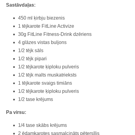
Sastāvdaļas:
450 ml ķirbju biezenis
1 tējkarote FitLine Activize
30g FitLine Fitness-Drink dzēriens
4 glāzes vistas buljons
1/2 tējk sāls
1/2 tējk pipari
1/2 tējkarote ķiploku pulveris
1/2 tējk malts muskatrieksts
1 tējkarote svaigs timiāns
1/2 tējkarote ķiploku pulveris
1/2 tase krējums
Pa virsu:
1/4 tase skābs krējums
2 ēdamkarotes sasmalcināts pētersīlis