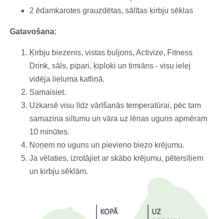
2 ēdamkarotes grauzdētas, sālītas ķirbju sēklas
Gatavošana:
Ķirbju biezenis, vistas buljons, Activize, Fitness
Drink, sāls, pipari, ķiploki un timiāns - visu ielej
vidēja lieluma katliņā.
Samaisiet.
Uzkarsē visu līdz vārīšanās temperatūrai, pēc tam
samazina siltumu un vāra uz lēnas uguns apmēram
10 minūtes.
Noņem no uguns un pievieno biezo krējumu.
Ja vēlaties, izrotājiet ar skābo krējumu, pētersīļiem
un ķirbju sēklām.