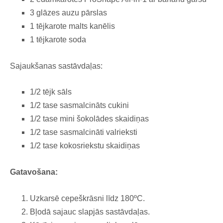
3 glāzes auzu pārslas
1 tējkarote malts kanēlis
1 tējkarote soda
Sajaukšanas sastāvdaļas:
1/2 tējk sāls
1/2 tase sasmalcināts cukini
1/2 tase mini šokolādes skaidiņas
1/2 tase sasmalcināti valrieksti
1/2 tase kokosriekstu skaidiņas
Gatavošana:
Uzkarsē cepeškrāsni līdz 180ºC.
Bļodā sajauc slapjās sastāvdaļas.