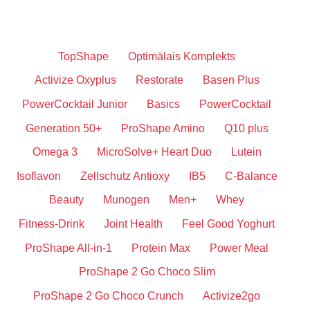
TopShape
Optimālais Komplekts
Activize Oxyplus
Restorate
Basen Plus
PowerCocktail Junior
Basics
PowerCocktail
Generation 50+
ProShape Amino
Q10 plus
Omega 3
MicroSolve+ Heart Duo
Lutein
Isoflavon
Zellschutz Antioxy
IB5
C-Balance
Beauty
Munogen
Men+
Whey
Fitness-Drink
Joint Health
Feel Good Yoghurt
ProShape All-in-1
Protein Max
Power Meal
ProShape 2 Go Choco Slim
ProShape 2 Go Choco Crunch
Activize2go