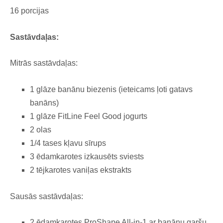
16 porcijas
Sastāvdaļas:
Mitrās sastāvdaļas:
1 glāze banānu biezenis (ieteicams ļoti gatavs
banāns)
1 glāze FitLine Feel Good jogurts
2 olas
1/4 tases kļavu sīrups
3 ēdamkarotes
izkausēts
sviests
2 tējkarotes vaniļas ekstrakts
Sausās sastāvdaļas:
2 ēdamkarotes ProShape All-in-1 ar banānu garšu