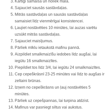
Kārtīgi samaisa un noliek malā.
Sajauciet sausās sastāvdaļas.
Mitrās sastāvdaļas un sausās sastāvdaļas
samaisiet līdz vienmērīgai konsistencei.
Ļaujiet nostāvēties 10 minūtes, lai auzas varētu
uzsūkt mitrās sastāvdaļas.
Sajauciet maisījumus.
Pārliek mīklu ietaukotā mafinu pannā.
Aizpildiet smalkmaizīšu iedobes līdz augšai, lai
iegūtu 16 smalkmaizītes.
Piepildiet tos līdz 3/4, lai iegūtu 24 smalkmaizītes.
Cep cepeškrāsnī 23-25 minūtes vai līdz to augšas ir
zeltaini brūnas.
Izņem no cepeškrāsns un ļauj nostāvēties 5
minūtes.
Pārliek uz cepešpannas, lai turpina atdzist.
Mafinus var pasniegt siltus vai aukstus.