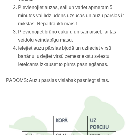
Pievienojiet auzas, sāli un vāriet apmēram 5
minūtes vai līdz ūdens uzsūcas un auzu pārslas ir
mīkstas. Nepārtraukti maisīt.
Pievienojiet brūno cukuru un samaisiet, lai tas
veidotu veindabīgu masu.
Ielejiet auzu pārslas bļodā un uzlieciet virsū
banānu, uzlejiet virsū zemesriekstu sviestu.
Ieteicams izkausēt to pirms pasniegšanas.
PADOMS: Auzu pārslas vislabāk pasniegt siltas.