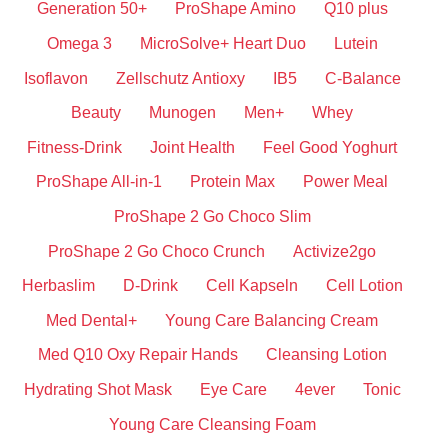
Generation 50+
ProShape Amino
Q10 plus
Omega 3
MicroSolve+ Heart Duo
Lutein
Isoflavon
Zellschutz Antioxy
IB5
C-Balance
Beauty
Munogen
Men+
Whey
Fitness-Drink
Joint Health
Feel Good Yoghurt
ProShape All-in-1
Protein Max
Power Meal
ProShape 2 Go Choco Slim
ProShape 2 Go Choco Crunch
Activize2go
Herbaslim
D-Drink
Cell Kapseln
Cell Lotion
Med Dental+
Young Care Balancing Cream
Med Q10 Oxy Repair Hands
Cleansing Lotion
Hydrating Shot Mask
Eye Care
4ever
Tonic
Young Care Cleansing Foam