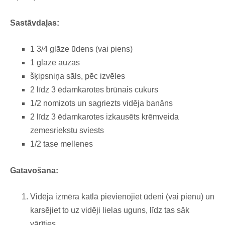
Sastāvdaļas:
1 3/4 glāze ūdens (vai piens)
1 glāze auzas
šķipsniņa sāls, pēc izvēles
2 līdz 3 ēdamkarotes brūnais cukurs
1/2
nomizots un sagriezts vidēja banāns
2 līdz 3 ēdamkarotes
izkausēts krēmveida
zemesriekstu sviests
1/2 tase mellenes
Gatavošana:
Vidēja izmēra katlā
p
ievienojiet ūdeni (vai pienu) un
karsējiet to uz vidēji lielas uguns, līdz tas sāk
vārīties.