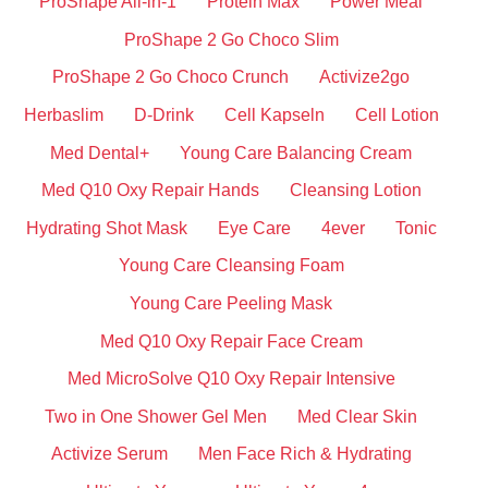
ProShape All-in-1
Protein Max
Power Meal
ProShape 2 Go Choco Slim
ProShape 2 Go Choco Crunch
Activize2go
Herbaslim
D-Drink
Cell Kapseln
Cell Lotion
Med Dental+
Young Care Balancing Cream
Med Q10 Oxy Repair Hands
Cleansing Lotion
Hydrating Shot Mask
Eye Care
4ever
Tonic
Young Care Cleansing Foam
Young Care Peeling Mask
Med Q10 Oxy Repair Face Cream
Med MicroSolve Q10 Oxy Repair Intensive
Two in One Shower Gel Men
Med Clear Skin
Activize Serum
Men Face Rich & Hydrating