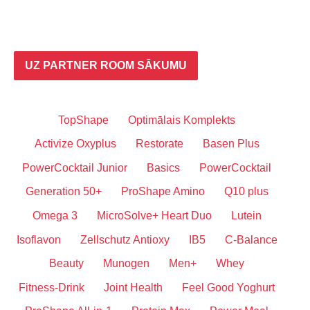
UZ PARTNER ROOM SĀKUMU
TopShape
Optimālais Komplekts
Activize Oxyplus
Restorate
Basen Plus
PowerCocktail Junior
Basics
PowerCocktail
Generation 50+
ProShape Amino
Q10 plus
Omega 3
MicroSolve+ Heart Duo
Lutein
Isoflavon
Zellschutz Antioxy
IB5
C-Balance
Beauty
Munogen
Men+
Whey
Fitness-Drink
Joint Health
Feel Good Yoghurt