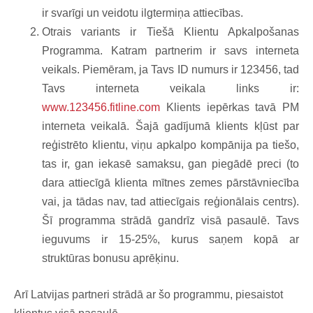
ir svarīgi un veidotu ilgtermiņa attiecības.
Otrais variants ir Tiešā Klientu Apkalpošanas
Programma.
Katram partnerim ir savs interneta
veikals. Piemēram, ja Tavs ID numurs ir 123456, tad
Tavs interneta veikala links ir:
www.123456.fitline.com
Klients iepērkas tavā PM
interneta veikalā. Šajā gadījumā klients kļūst par
reģistrēto klientu, viņu apkalpo kompānija pa tiešo,
tas ir, gan iekasē samaksu, gan piegādē preci (to
dara attiecīgā klienta mītnes zemes pārstāvniecība
vai, ja tādas nav, tad attiecīgais reģionālais centrs).
Šī programma strādā gandrīz visā pasaulē.
Tavs
ieguvums ir 15-25%, kurus saņem kopā ar
struktūras bonusu aprēķinu.
Arī Latvijas partneri strādā ar šo programmu, piesaistot