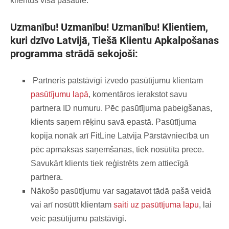
klientus visā pasaulē.
Uzmanību!
Uzmanību!
Uzmanību!
Klientiem,
kuri dzīvo Latvijā,
Tiešā Klientu Apkalpošanas
programma
strādā sekojoši:
Partneris patstāvīgi izvedo pasūtījumu klientam
pasūtījumu lapā
, komentāros ierakstot savu
partnera ID numuru. Pēc pasūtījuma pabeigšanas,
klients saņem rēķinu savā epastā. Pasūtījuma
kopija nonāk arī FitLine Latvija Pārstāvniecībā un
pēc apmaksas saņemšanas, tiek nosūtīta prece.
Savukārt klients tiek reģistrēts zem attiecīgā
partnera.
Nākošo pasūtījumu var sagatavot tādā pašā veidā
vai arī nosūtīt klientam
saiti uz pasūtījuma lapu
, lai
veic pasūtījumu patstāvīgi.