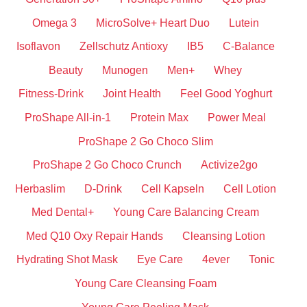
Omega 3
MicroSolve+ Heart Duo
Lutein
Isoflavon
Zellschutz Antioxy
IB5
C-Balance
Beauty
Munogen
Men+
Whey
Fitness-Drink
Joint Health
Feel Good Yoghurt
ProShape All-in-1
Protein Max
Power Meal
ProShape 2 Go Choco Slim
ProShape 2 Go Choco Crunch
Activize2go
Herbaslim
D-Drink
Cell Kapseln
Cell Lotion
Med Dental+
Young Care Balancing Cream
Med Q10 Oxy Repair Hands
Cleansing Lotion
Hydrating Shot Mask
Eye Care
4ever
Tonic
Young Care Cleansing Foam