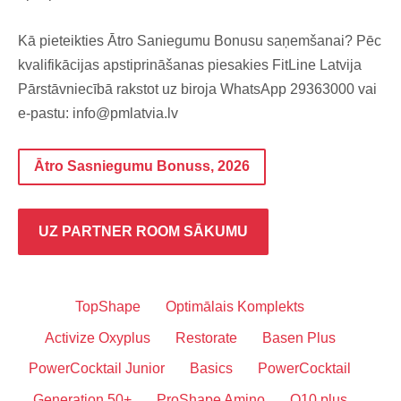
Kā pieteikties Ātro Saniegumu Bonusu saņemšanai? Pēc
kvalifikācijas apstiprināšanas piesakies FitLine Latvija
Pārstāvniecībā rakstot uz biroja WhatsApp 29363000 vai
e-pastu:
info@pmlatvia.lv
Ātro Sasniegumu Bonuss, 2026
UZ PARTNER ROOM SĀKUMU
TopShape
Optimālais Komplekts
Activize Oxyplus
Restorate
Basen Plus
PowerCocktail Junior
Basics
PowerCocktail
Generation 50+
ProShape Amino
Q10 plus