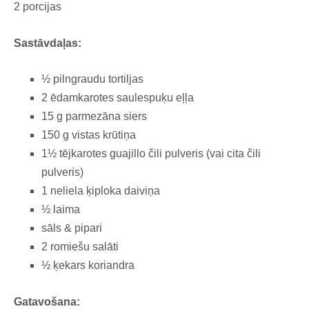
2 porcijas
Sastāvdaļas:
½ pilngraudu tortiljas
2 ēdamkarotes saulespuķu eļļa
15 g parmezāna siers
150 g vistas krūtiņa
1½ tējkarotes guajillo čili pulveris (vai cita čili
pulveris)
1 neliela ķiploka daiviņa
½ laima
sāls & pipari
2 romiešu salāti
½ ķekars koriandra
Gatavošana: