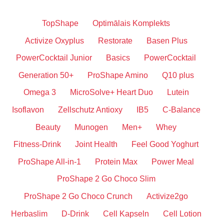
TopShape
Optimālais Komplekts
Activize Oxyplus
Restorate
Basen Plus
PowerCocktail Junior
Basics
PowerCocktail
Generation 50+
ProShape Amino
Q10 plus
Omega 3
MicroSolve+ Heart Duo
Lutein
Isoflavon
Zellschutz Antioxy
IB5
C-Balance
Beauty
Munogen
Men+
Whey
Fitness-Drink
Joint Health
Feel Good Yoghurt
ProShape All-in-1
Protein Max
Power Meal
ProShape 2 Go Choco Slim
ProShape 2 Go Choco Crunch
Activize2go
Herbaslim
D-Drink
Cell Kapseln
Cell Lotion