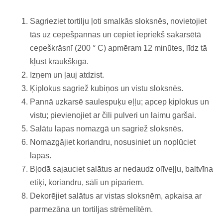
Sagrieziet tortilju ļoti smalkās sloksnēs, novietojiet
tās uz cepešpannas un cepiet iepriekš sakarsētā
cepeškrāsnī (200 ° C) apmēram 12 minūtes, līdz tā
kļūst kraukšķīga.
Izņem un ļauj atdzist.
Ķiplokus sagriež kubiņos un vistu sloksnēs.
Pannā uzkarsē saulespuķu eļļu; apcep ķiplokus un
vistu; pievienojiet ar čili pulveri un laimu garšai.
Salātu lapas nomazgā un sagriež sloksnēs.
Nomazgājiet koriandru, nosusiniet un noplūciet
lapas.
Bļodā sajauciet salātus ar nedaudz olīveļļu, baltvīna
etiķi, koriandru, sāli un pipariem.
Dekorējiet salātus ar vistas sloksnēm, apkaisa ar
parmezāna un tortiljas strēmelītēm.