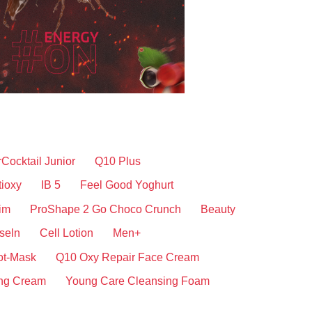
Cocktail Junior
Q10 Plus
tioxy
IB 5
Feel Good Yoghurt
im
ProShape 2 Go Choco Crunch
Beauty
seln
Cell Lotion
Men+
ot-Mask
Q10 Oxy Repair Face Cream
ing Cream
Young Care Cleansing Foam