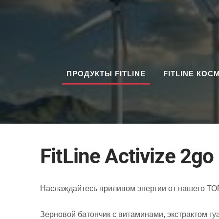
ПРОДУКТЫ FITLINE
FITLINE КОС
FitLine Аctivize 2go
Наслаждайтесь приливом энергии от нашего ТО
Зерновой батончик с витаминами, экстрактом гу