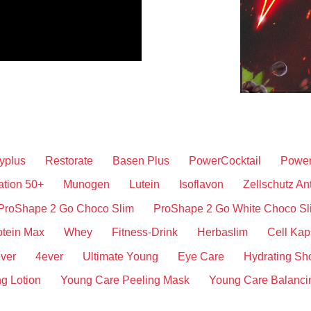
xyplus
Restorate
Basen Plus
PowerCocktail
Power
ation 50+
Munogen
Lutein
Isoflavon
Zellschutz An
ProShape 2 Go Choco Slim
ProShape 2 Go White Choco Sl
otein Max
Whey
Fitness-Drink
Herbaslim
Cell Kap
ever
4ever
Ultimate Young
Eye Care
Hydrating Sh
g Lotion
Young Care Peeling Mask
Young Care Balanc