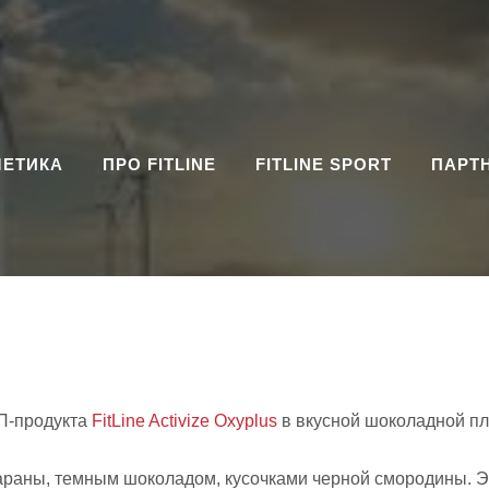
МЕТИКА
ПРО FITLINE
FITLINE SPORT
ПАРТ
П-продукта
FitLine Activize Oxyplus
в вкусной шоколадной пл
араны, темным шоколадом, кусочками черной смородины. Эн