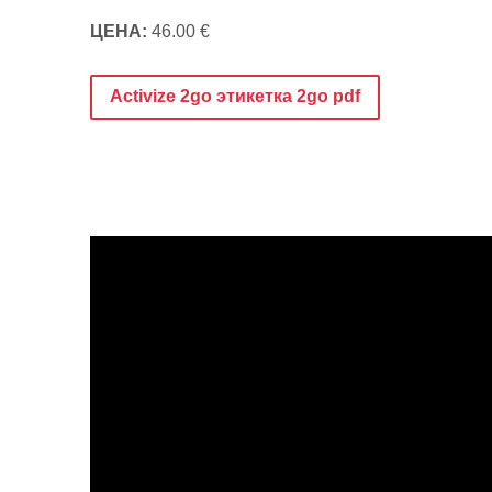
ЦЕНА:
46.00 €
Activize 2go этикеткa 2go pdf