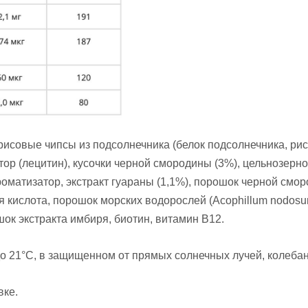
рисовые чипсы из подсолнечника (белок подсолнечника, рис
гатор (лецитин), кусочки черной смородины (3%), цельнозе
оматизатор, экстракт гуараны (1,1%), порошок черной смор
ая кислота, порошок морских водорослей (Acophillum nodosu
ок экстракта имбиря, биотин, витамин B12.
о 21°С, в защищенном от прямых солнечных лучей, колебан
вке.