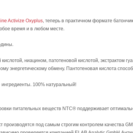
Line Activize Oxyplus
, теперь в практичном формате батончи
любое время и в любом месте.
одины.
 кислотой, ниацином, патотеновой кислотой, экстрактом гуа
ному энергетическому обмену. Пантотеновая кислота спосо
е ингредиенты. 100% натуральный!
ровки питательных веществ NTC® поддерживает оптимальн
укт производятся под самым строгим контролем качества G
зависимо проверяется компанией ELAB Analytic GmbH.Анти