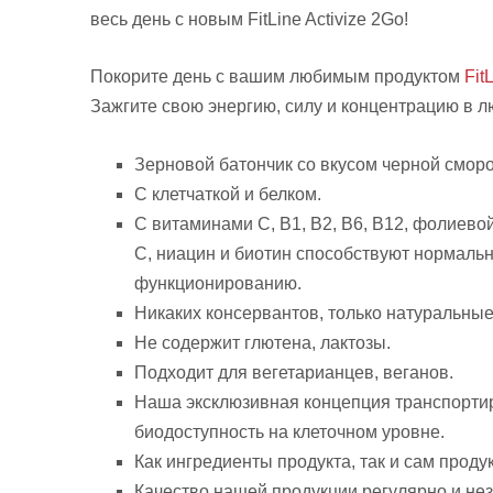
весь день с новым FitLine Activize 2Go!
Покорите день с вашим любимым продуктом
Fit
Зажгите свою энергию, силу и концентрацию в 
Зерновой батончик со вкусом черной смор
С клетчаткой и белком.
С витаминами С, В1, В2, В6, В12, фолиевой
C, ниацин и биотин способствуют нормаль
функционированию.
Никаких консервантов, только натуральны
Не содержит глютена, лактозы.
Подходит для вегетарианцев, веганов.
Наша эксклюзивная концепция транспорти
биодоступность на клеточном уровне.
Как ингредиенты продукта, так и сам прод
Качество нашей продукции регулярно и не