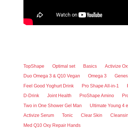
TopShape
Optimal set
Basics
Activize O
Duo Omega 3 & Q10 Vegan
Omega 3
Gener
Feel Good Yoghurt Drink
Pro Shape All-in-1
D-Drink
Joint Health
ProShape Amino
Pr
Two in One Shower Gel Man
Ultimate Young 4 
Activize Serum
Tonic
Clear Skin
Cleansin
Med Q10 Oxy Repair Hands