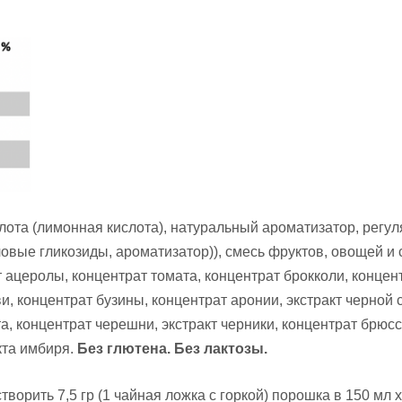
лота (лимонная кислота), натуральный ароматизатор, регуля
вые гликозиды, ароматизатор)), смесь фруктов, овощей и сп
кт ацеролы, концентрат томата, концентрат брокколи, концен
и, концентрат бузины, концентрат аронии, экстракт черной
, концентрат черешни, экстракт черники, концентрат брюссе
кта имбиря.
Без глютена. Без лактозы.
астворить 7,5 гр (1 чайная ложка с горкой) порошка в 150 м