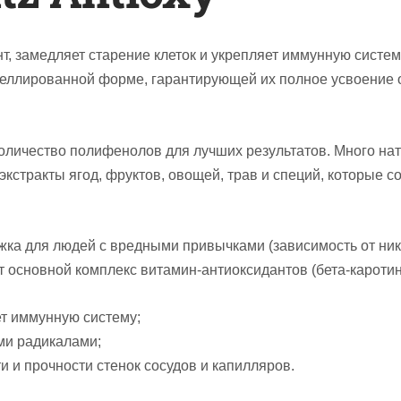
т, замедляет старение клеток и укрепляет иммунную систем
ицеллированной форме, гарантирующей их полное усвоени
оличество полифенолов для лучших результатов. Много на
экстракты ягод, фруктов, овощей, трав и специй, которые
ка для людей с вредными привычками (зависимость от ник
 основной комплекс витамин-антиоксидантов (бета-каротин
ет иммунную систему;
ми радикалами;
 и прочности стенок сосудов и капилляров.