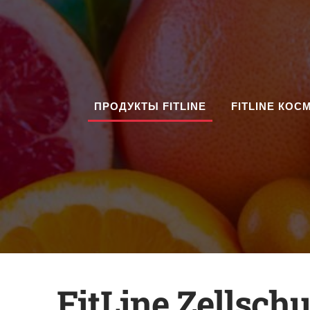
ПРОДУКТЫ FITLINE
FITLINE КОС
FitLine Zell
schu