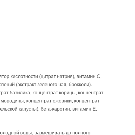
тор кислотности (цитрат натрия), витамин С,
еций (экстракт зеленого чая, брокколи).
трат базилика, концентрат корицы, концентрат
 смородины, концентрат ежевики, концентрат
льской капусты), бета-каротин, витамин Е,
л холодной воды, размешивать до полного