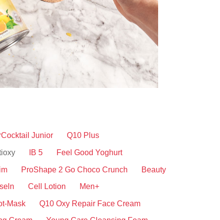
Cocktail Junior
Q10 Plus
tioxy
IB 5
Feel Good Yoghurt
im
ProShape 2 Go Choco Crunch
Beauty
seln
Cell Lotion
Men+
ot-Mask
Q10 Oxy Repair Face Cream