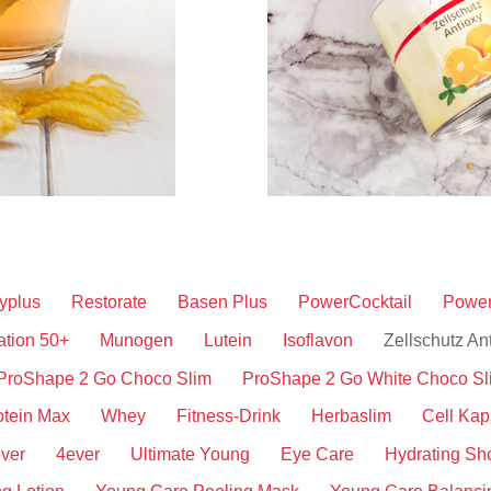
xyplus
Restorate
Basen Plus
PowerCocktail
Power
ation 50+
Munogen
Lutein
Isoflavon
Zellschutz An
ProShape 2 Go Choco Slim
ProShape 2 Go White Choco Sl
otein Max
Whey
Fitness-Drink
Herbaslim
Cell Kap
ever
4ever
Ultimate Young
Eye Care
Hydrating Sh