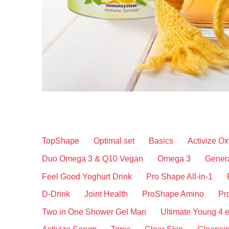
TopShape
Optimal set
Basics
Activize O
Duo Omega 3 & Q10 Vegan
Omega 3
Gener
Feel Good Yoghurt Drink
Pro Shape All-in-1
D-Drink
Joint Health
ProShape Amino
Pr
Two in One Shower Gel Man
Ultimate Young 4 