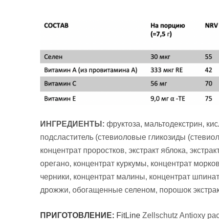
ИНГРЕДИЕНТЫ:
фруктоза, мальтодекстрин, кис
подсластитель (стевиоловые гликозиды (стевиоло
концентрат проростков, экстракт яблока, экстра
орегано, концентрат куркумы, концентрат морков
черники, концентрат малины, концентрат шпината
дрожжи, обогащенные селеном, порошок экстра
ПРИГОТОВЛЕНИЕ:
FitLine
Zellschutz Antioxy р