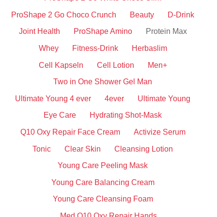
ProShape 2 Go Choco Crunch
Beauty
D-Drink
Joint Health
ProShape Amino
Protein Max
Whey
Fitness-Drink
Herbaslim
Cell Kapseln
Cell Lotion
Men+
Two in One Shower Gel Man
Ultimate Young 4 ever
4ever
Ultimate Young
Eye Care
Hydrating Shot-Mask
Q10 Oxy Repair Face Cream
Activize Serum
Tonic
Clear Skin
Cleansing Lotion
Young Care Peeling Mask
Young Care Balancing Cream
Young Care Cleansing Foam
Med Q10 Oxy Repair Hands