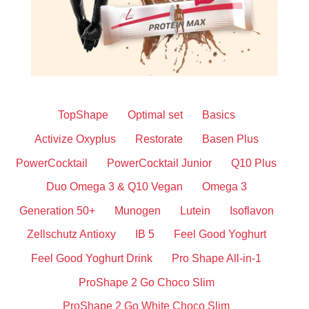
TopShape
Optimal set
Basics
Activize Oxyplus
Restorate
Basen Plus
PowerCocktail
PowerCocktail Junior
Q10 Plus
Duo Omega 3 & Q10 Vegan
Omega 3
Generation 50+
Munogen
Lutein
Isoflavon
Zellschutz Antioxy
IB 5
Feel Good Yoghurt
Feel Good Yoghurt Drink
Pro Shape All-in-1
ProShape 2 Go Choco Slim
ProShape 2 Go White Choco Slim