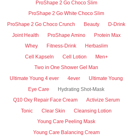
ProShape 2 Go Choco Slim
ProShape 2 Go White Choco Slim
ProShape 2 Go Choco Crunch
Beauty
D-Drink
Joint Health
ProShape Amino
Protein Max
Whey
Fitness-Drink
Herbaslim
Cell Kapseln
Cell Lotion
Men+
Two in One Shower Gel Man
Ultimate Young 4 ever
4ever
Ultimate Young
Eye Care
Hydrating Shot-Mask
Q10 Oxy Repair Face Cream
Activize Serum
Tonic
Clear Skin
Cleansing Lotion
Young Care Peeling Mask
Young Care Balancing Cream