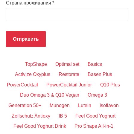
Страна проживания
*
TopShape
Optimal set
Basics
Activize Oxyplus
Restorate
Basen Plus
PowerCocktail
PowerCocktail Junior
Q10 Plus
Duo Omega 3 & Q10 Vegan
Omega 3
Generation 50+
Munogen
Lutein
Isoflavon
Zellschutz Antioxy
IB 5
Feel Good Yoghurt
Feel Good Yoghurt Drink
Pro Shape All-in-1