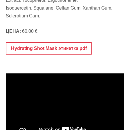
Extract, Tocopherol, Ergothioneine,
Isoquercetin,
Squalane, Gellan Gum, Xanthan Gum,
Sclerotium Gum.
ЦЕНА:
60.00 €
Hydrating Shot Mask этикетка pdf