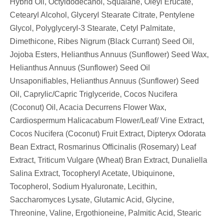
Hybrid Oil, Octyldodecanol, Squalane, Oleyl Erucate,
Cetearyl Alcohol, Glyceryl Stearate Citrate, Pentylene
Glycol, Polyglyceryl-3 Stearate, Cetyl Palmitate,
Dimethicone, Ribes Nigrum (Black Currant) Seed Oil,
Jojoba Esters, Helianthus Annuus (Sunflower) Seed Wax,
Helianthus Annuus (Sunflower) Seed Oil
Unsaponifiables, Helianthus Annuus (Sunflower) Seed
Oil, Caprylic/Capric Triglyceride, Cocos Nucifera
(Coconut) Oil, Acacia Decurrens Flower Wax,
Cardiospermum Halicacabum Flower/Leaf/ Vine Extract,
Cocos Nucifera (Coconut) Fruit Extract, Dipteryx Odorata
Bean Extract, Rosmarinus Officinalis (Rosemary) Leaf
Extract, Triticum Vulgare (Wheat) Bran Extract, Dunaliella
Salina Extract, Tocopheryl Acetate, Ubiquinone,
Tocopherol, Sodium Hyaluronate, Lecithin,
Saccharomyces Lysate, Glutamic Acid, Glycine,
Threonine, Valine, Ergothioneine, Palmitic Acid, Stearic