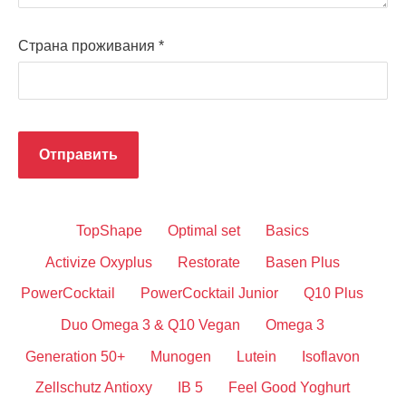
Страна проживания
*
TopShape
Optimal set
Basics
Activize Oxyplus
Restorate
Basen Plus
PowerCocktail
PowerCocktail Junior
Q10 Plus
Duo Omega 3 & Q10 Vegan
Omega 3
Generation 50+
Munogen
Lutein
Isoflavon
Zellschutz Antioxy
IB 5
Feel Good Yoghurt