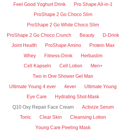
Feel Good Yoghurt Drink
Pro Shape All-in-1
ProShape 2 Go Choco Slim
ProShape 2 Go White Choco Slim
ProShape 2 Go Choco Crunch
Beauty
D-Drink
Joint Health
ProShape Amino
Protein Max
Whey
Fitness-Drink
Herbaslim
Cell Kapseln
Cell Lotion
Men+
Two in One Shower Gel Man
Ultimate Young 4 ever
4ever
Ultimate Young
Eye Care
Hydrating Shot-Mask
Q10 Oxy Repair Face Cream
Activize Serum
Tonic
Clear Skin
Cleansing Lotion
Young Care Peeling Mask