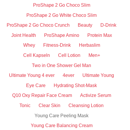
ProShape 2 Go Choco Slim
ProShape 2 Go White Choco Slim
ProShape 2 Go Choco Crunch
Beauty
D-Drink
Joint Health
ProShape Amino
Protein Max
Whey
Fitness-Drink
Herbaslim
Cell Kapseln
Cell Lotion
Men+
Two in One Shower Gel Man
Ultimate Young 4 ever
4ever
Ultimate Young
Eye Care
Hydrating Shot-Mask
Q10 Oxy Repair Face Cream
Activize Serum
Tonic
Clear Skin
Cleansing Lotion
Young Care Peeling Mask
Young Care Balancing Cream