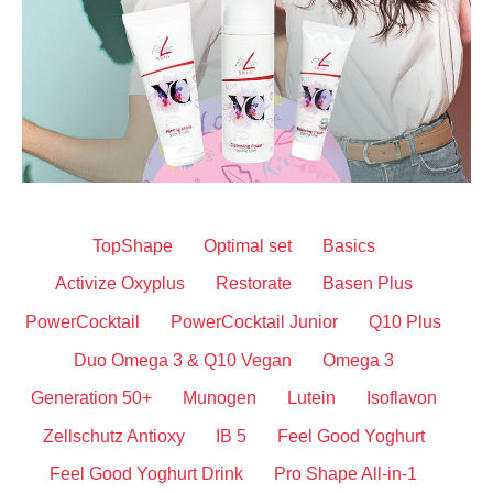
TopShape
Optimal set
Basics
Activize Oxyplus
Restorate
Basen Plus
PowerCocktail
PowerCocktail Junior
Q10 Plus
Duo Omega 3 & Q10 Vegan
Omega 3
Generation 50+
Munogen
Lutein
Isoflavon
Zellschutz Antioxy
IB 5
Feel Good Yoghurt
Feel Good Yoghurt Drink
Pro Shape All-in-1