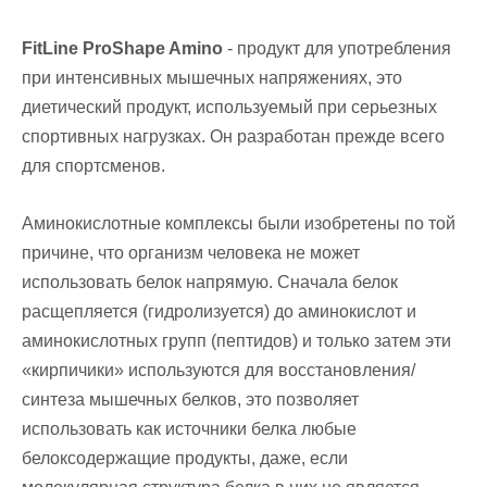
FitLine ProShape Amino
- продукт для употребления
при интенсивных мышечных напряжениях,
это
диетический продукт, используемый при серьезных
спортивных нагрузках. Он разработан прежде всего
для спортсменов.
Аминокислотные комплексы были изобрете
ны по той
причине, что организм человека не
может
использовать белок напрямую. Сначала
белок
расщепляется (гидролизуется) до ами
нокислот и
аминокислотных групп (пептидов)
и только затем эти
«кирпичики» используются
для восстановления/
синтеза мышечных бел
ков, это позволяет
использовать как источни
ки белка любые
белоксодержащие продукты,
даже, если