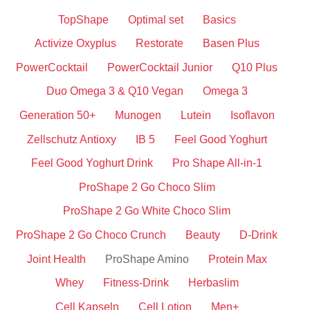
TopShape
Optimal set
Basics
Activize Oxyplus
Restorate
Basen Plus
PowerCocktail
PowerCocktail Junior
Q10 Plus
Duo Omega 3 & Q10 Vegan
Omega 3
Generation 50+
Munogen
Lutein
Isoflavon
Zellschutz Antioxy
IB 5
Feel Good Yoghurt
Feel Good Yoghurt Drink
Pro Shape All-in-1
ProShape 2 Go Choco Slim
ProShape 2 Go White Choco Slim
ProShape 2 Go Choco Crunch
Beauty
D-Drink
Joint Health
ProShape Amino
Protein Max
Whey
Fitness-Drink
Herbaslim
Cell Kapseln
Cell Lotion
Men+