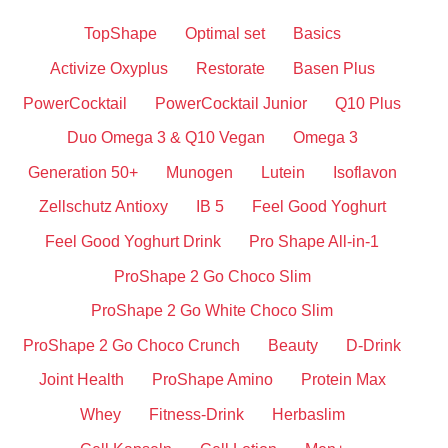
TopShape
Optimal set
Basics
Activize Oxyplus
Restorate
Basen Plus
PowerCocktail
PowerCocktail Junior
Q10 Plus
Duo Omega 3 & Q10 Vegan
Omega 3
Generation 50+
Munogen
Lutein
Isoflavon
Zellschutz Antioxy
IB 5
Feel Good Yoghurt
Feel Good Yoghurt Drink
Pro Shape All-in-1
ProShape 2 Go Choco Slim
ProShape 2 Go White Choco Slim
ProShape 2 Go Choco Crunch
Beauty
D-Drink
Joint Health
ProShape Amino
Protein Max
Whey
Fitness-Drink
Herbaslim