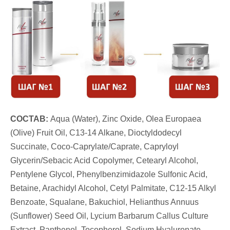
СОСТАВ:
Aqua (Water), Zinc Oxide, Olea Europaea
(Olive) Fruit Oil, C13-14 Alkane, Dioctyldodecyl
Succinate, Coco-Caprylate/Caprate, Capryloyl
Glycerin/Sebacic Acid Copolymer, Cetearyl Alcohol,
Pentylene Glycol, Phenylbenzimidazole Sulfonic Acid,
Betaine, Arachidyl Alcohol, Cetyl Palmitate, C12-15 Alkyl
Benzoate, Squalane, Bakuchiol, Helianthus Annuus
(Sunflower) Seed Oil, Lycium Barbarum Callus Culture
Extract, Panthenol, Tocopherol, Sodium Hyaluronate,