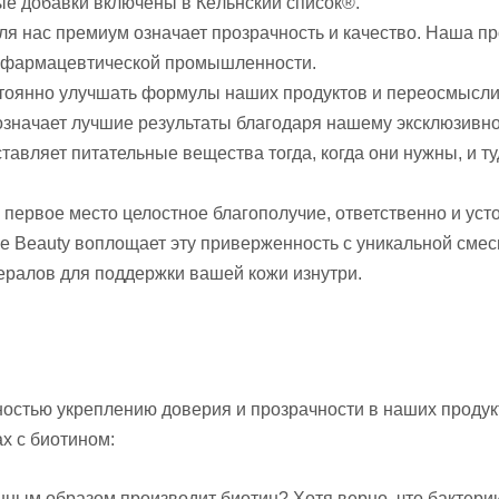
ые добавки включены в Кёльнский список®.
ля нас премиум означает прозрачность и качество. Наша п
в фармацевтической промышленности.
тоянно улучшать формулы наших продуктов и переосмыслив
означает лучшие результаты благодаря нашему эксклюзивн
авляет питательные вещества тогда, когда они нужны, и туд
а первое место целостное благополучие, ответственно и ус
ne Beauty воплощает эту приверженность с уникальной сме
ералов для поддержки вашей кожи изнутри.
остью укреплению доверия и прозрачности в наших продук
х с биотином:
нным образом производит биотин? Хотя верно, что бактери