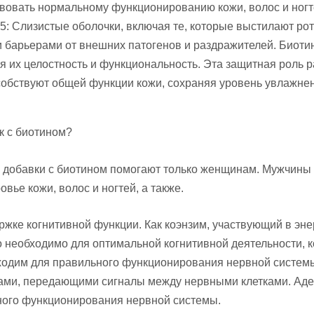
твовать нормальному функционированию кожи, волос и ногт
5: Слизистые оболочки, включая те, которые выстилают ро
 барьерами от внешних патогенов и раздражителей. Биоти
я их целостность и функциональность. Эта защитная роль р
особствуют общей функции кожи, сохраняя уровень увлажне
к с биотином?
 добавки с биотином помогают только женщинам. Мужчины та
ье кожи, волос и ногтей, а также.
ержке когнитивной функции. Как коэнзим, участвующий в эн
о необходимо для оптимальной когнитивной деятельности, 
одим для правильного функционирования нервной системы.
ами, передающими сигналы между нервными клетками. Аде
ного функционирования нервной системы.