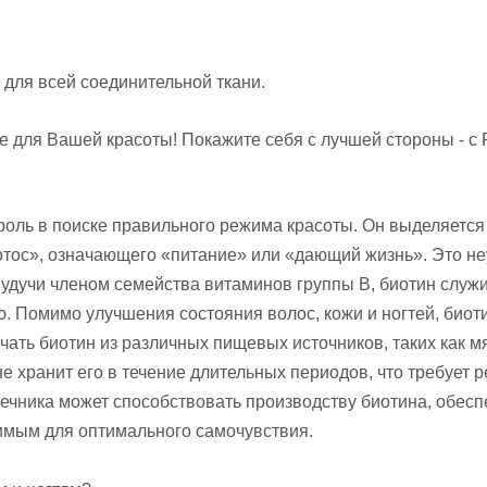
, для всей соединительной ткани.
для Вашей красоты! Покажите себя с лучшей стороны - с F
роль в поиске правильного режима красоты. Он выделяется 
отос», означающего «питание» или «дающий жизнь». Это не
удучи членом семейства витаминов группы B, биотин служ
. Помимо улучшения состояния волос, кожи и ногтей, биот
ать биотин из различных пищевых источников, таких как мя
е хранит его в течение длительных периодов, что требует 
чника может способствовать производству биотина, обеспе
имым для оптимального самочувствия.