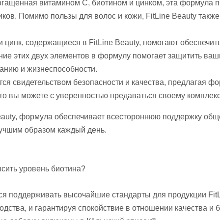
огащенная витамином C, биотином и цинком, эта формула п
иков. Помимо пользы для волос и кожи, FitLine Beauty так
 и цинк, содержащиеся в FitLine Beauty, помогают обеспеч
ение этих двух элементов в формулу помогает защитить ва
анию и жизнеспособности.
тся свидетельством безопасности и качества, предлагая фо
что вы можете с уверенностью предаваться своему комплекс
eauty, формула обеспечивает всестороннюю поддержку обще
лучшим образом каждый день.
ысить уровень биотина?
я поддерживать высочайшие стандарты для продукции FitLi
одства, и гарантируя спокойствие в отношении качества и