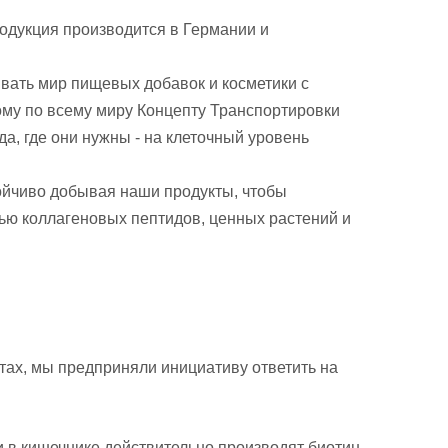
родукция производится в Германии и
ать мир пищевых добавок и косметики с
ому по всему миру Концепту Транспортировки
а, где они нужны - на клеточный уровень
тойчиво добывая наши продукты, чтобы
сью коллагеновых пептидов, ценных растений и
тах, мы предприняли инициативу ответить на
и в кишечнике действительно производят биотин,