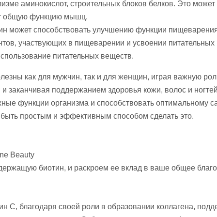
лизме аминокислот, строительных блоков белков. Это може
ает общую функцию мышц.
ин может способствовать улучшению функции пищеварения
нтов, участвующих в пищеварении и усвоении питательных
использование питательных веществ.
олезны как для мужчин, так и для женщин, играя важную ро
 и заканчивая поддержанием здоровья кожи, волос и ногте
жные функции организма и способствовать оптимальному с
 быть простым и эффективным способом сделать это.
ine Beauty
содержащую биотин, и раскроем ее вклад в ваше общее благо
амин C, благодаря своей роли в образовании коллагена, п