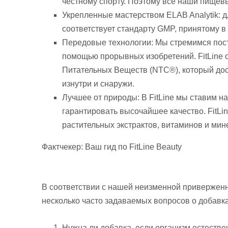
честному спорту. Поэтому все наши пищев
Укрепленные мастерством ELAB Analytik: д
соответствует стандарту GMP, принятому 
Передовые технологии: Мы стремимся пос
помощью прорывных изобретений. FitLine 
Питательных Веществ (NTC®), который дост
изнутри и снаружи.
Лучшее от природы: В FitLine мы ставим н
гарантировать высочайшее качество. FitLi
растительных экстрактов, витаминов и мин
Фактчекер: Ваш гид по FitLine Beauty
В соответствии с нашей неизменной приверженн
несколько часто задаваемых вопросов о добавка
Нужна ли добавка, если организм естестве