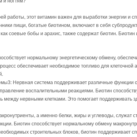
м и ногтям?
ей работы, этот витамин важен для выработки энергии и с
чники пищи, богатые биотином, включают в себя субпродукт
 как соевые бобы и арахис, также содержат биотин. Биотин
способствует нормальному энергетическому обмену, обесп
роцесс обеспечивает необходимое топливо для клеточной ак
й.
мы3: Нервная система поддерживает различные функции ор
 управление воспалительными реакциями. Биотин способс
 между нервными клетками. Это помогает поддерживать здо
кронутриенты, а именно белки, жиры и углеводы, служат с
нкции. Биотин способствует нормальному обмену макронутр
необходимых строительных блоков, биотин поддерживает с