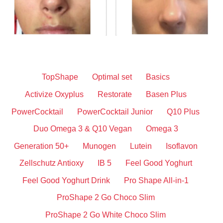
TopShape
Optimal set
Basics
Activize Oxyplus
Restorate
Basen Plus
PowerCocktail
PowerCocktail Junior
Q10 Plus
Duo Omega 3 & Q10 Vegan
Omega 3
Generation 50+
Munogen
Lutein
Isoflavon
Zellschutz Antioxy
IB 5
Feel Good Yoghurt
Feel Good Yoghurt Drink
Pro Shape All-in-1
ProShape 2 Go Choco Slim
ProShape 2 Go White Choco Slim