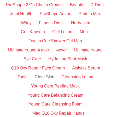
ProShape 2 Go Choco Crunch
Beauty
D-Drink
Joint Health
ProShape Amino
Protein Max
Whey
Fitness-Drink
Herbaslim
Cell Kapseln
Cell Lotion
Men+
Two in One Shower Gel Man
Ultimate Young 4 ever
4ever
Ultimate Young
Eye Care
Hydrating Shot-Mask
Q10 Oxy Repair Face Cream
Activize Serum
Tonic
Clear Skin
Cleansing Lotion
Young Care Peeling Mask
Young Care Balancing Cream
Young Care Cleansing Foam
Med Q10 Oxy Repair Hands