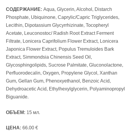
СОДЕРЖАНИЕ
:
Aqua, Glycerin, Alcohol, Distarch
Phosphate, Ubiquinone, Caprylic/Capric Triglycerides,
Lecithin, Dipotassium Glycyrrhizinate, Tocopheryl
Acetate, Leuconostoc/ Radish Root Extract Ferment
Filtrate, Lonicera Caprifolium Flower Extract, Lonicera
Japonica Flower Extract, Populus Tremuloides Bark
Extract, Simmondsia Chinensis Seed Oil,
Glycosphingolipids, Sucrose Palmitate, Gluconolactone,
Perfluorodecalin, Oxygen, Propylene Glycol, Xanthan
Gum, Gellan Gum, Phenoxyethanol, Benzoic Acid,
Dehydroacetic Acid, Ethylhexylglycerin, Polyaminopropyl
Biguanide.
ОБЪЕМ:
15 мл.
ЦЕНА:
6
6.00 €