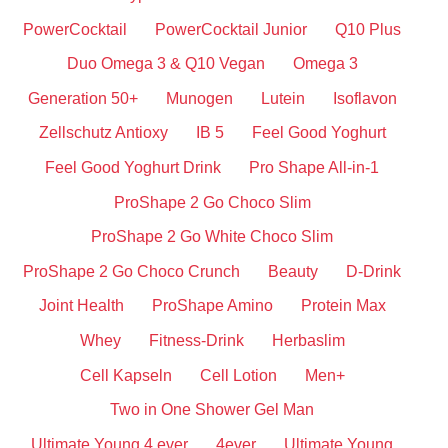
PowerCocktail
PowerCocktail Junior
Q10 Plus
Duo Omega 3 & Q10 Vegan
Omega 3
Generation 50+
Munogen
Lutein
Isoflavon
Zellschutz Antioxy
IB 5
Feel Good Yoghurt
Feel Good Yoghurt Drink
Pro Shape All-in-1
ProShape 2 Go Choco Slim
ProShape 2 Go White Choco Slim
ProShape 2 Go Choco Crunch
Beauty
D-Drink
Joint Health
ProShape Amino
Protein Max
Whey
Fitness-Drink
Herbaslim
Cell Kapseln
Cell Lotion
Men+
Two in One Shower Gel Man
Ultimate Young 4 ever
4ever
Ultimate Young