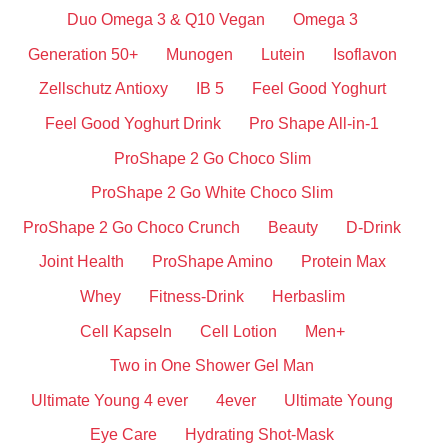
Duo Omega 3 & Q10 Vegan
Omega 3
Generation 50+
Munogen
Lutein
Isoflavon
Zellschutz Antioxy
IB 5
Feel Good Yoghurt
Feel Good Yoghurt Drink
Pro Shape All-in-1
ProShape 2 Go Choco Slim
ProShape 2 Go White Choco Slim
ProShape 2 Go Choco Crunch
Beauty
D-Drink
Joint Health
ProShape Amino
Protein Max
Whey
Fitness-Drink
Herbaslim
Cell Kapseln
Cell Lotion
Men+
Two in One Shower Gel Man
Ultimate Young 4 ever
4ever
Ultimate Young
Eye Care
Hydrating Shot-Mask