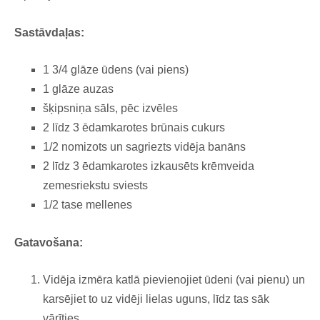
Sastāvdaļas:
1 3/4 glāze ūdens (vai piens)
1 glāze auzas
šķipsniņa sāls, pēc izvēles
2 līdz 3 ēdamkarotes brūnais cukurs
1/2
nomizots un sagriezts vidēja banāns
2 līdz 3 ēdamkarotes
izkausēts krēmveida
zemesriekstu sviests
1/2 tase mellenes
Gatavošana:
Vidēja izmēra katlā
p
ievienojiet ūdeni (vai pienu) un
karsējiet to uz vidēji lielas uguns, līdz tas sāk
vārīties.