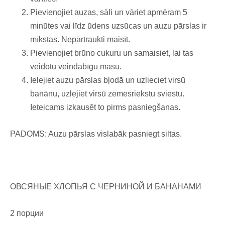
Pievienojiet auzas, sāli un vāriet apmēram 5
minūtes vai līdz ūdens uzsūcas un auzu pārslas ir
mīkstas. Nepārtraukti maisīt.
Pievienojiet brūno cukuru un samaisiet, lai tas
veidotu veindabīgu masu.
Ielejiet auzu pārslas bļodā un uzlieciet virsū
banānu, uzlejiet virsū zemesriekstu sviestu.
Ieteicams izkausēt to pirms pasniegšanas.
PADOMS: Auzu pārslas vislabāk pasniegt siltas.
ОВСЯНЫЕ ХЛОПЬЯ С ЧЕРНИНОЙ И БАНАНАМИ
2 порции