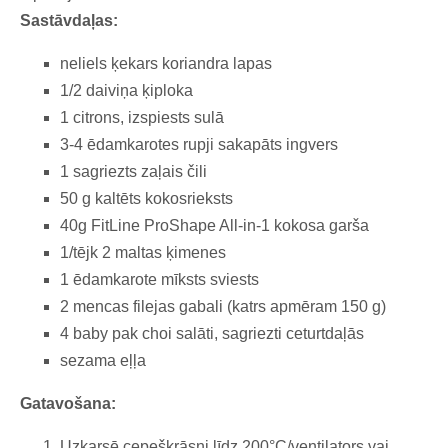
Sastāvdaļas:
neliels ķekars koriandra lapas
1/2 daiviņa ķiploka
1 citrons, izspiests sulā
3-4 ēdamkarotes
rupji sakapāts
ingvers
1
sagriezts
zaļais čili
50 g kaltēts kokosrieksts
40g FitLine ProShape All-in-1 kokosa garša
1/tējk 2 maltas ķimenes
1 ēdamkarote mīksts sviests
2 mencas filejas gabali (katrs apmēram 150 g)
4 baby pak choi salāti, sagriezti ceturtdaļās
sezama eļļa
Gatavošana:
Uzkarsē cepeškrāsni līdz 200°C/ventilators vai