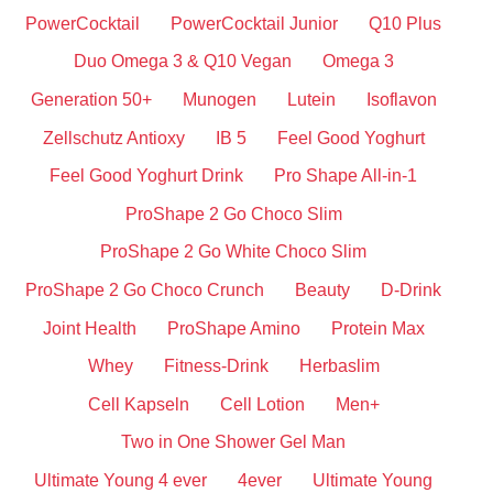
PowerCocktail
PowerCocktail Junior
Q10 Plus
Duo Omega 3 & Q10 Vegan
Omega 3
Generation 50+
Munogen
Lutein
Isoflavon
Zellschutz Antioxy
IB 5
Feel Good Yoghurt
Feel Good Yoghurt Drink
Pro Shape All-in-1
ProShape 2 Go Choco Slim
ProShape 2 Go White Choco Slim
ProShape 2 Go Choco Crunch
Beauty
D-Drink
Joint Health
ProShape Amino
Protein Max
Whey
Fitness-Drink
Herbaslim
Cell Kapseln
Cell Lotion
Men+
Two in One Shower Gel Man
Ultimate Young 4 ever
4ever
Ultimate Young