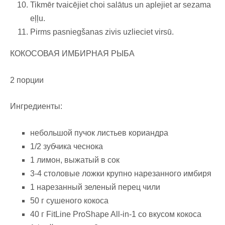
Tikmēr tvaicējiet choi salātus un aplejiet ar sezama
eļļu.
Pirms pasniegšanas zivis uzlieciet virsū.
КОКОСОВАЯ ИМБИРНАЯ РЫБА
2 порции
Ингредиенты:
небольшой пучок листьев кориандра
1/2 зубчика чеснока
1 лимон, выжатый в сок
3-4 столовые ложки крупно нарезанного имбиря
1 нарезанный зеленый перец чили
50 г сушеного кокоса
40 г FitLine ProShape All-in-1 со вкусом кокоса