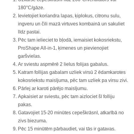
180°C/gāze.
Ievietojiet koriandra lapas, ķiplokus, citronu sulu,
ingveru un čili mazā virtuves kombainā un sakuliet
līdz pastai.
Pēc tam ielieciet to bļodā, iemaisiet kokosriekstu,
ProShape All-in-1, ķimenes un pievienojiet
garšvielas.
Ar sviestu aspmērē 2 lielus folijas gabalus.
Katram follijas gabalam uzliek virsū 2 ēdamkarotes
kokosriekstu maisījuma, pēc tam uzliek pa virsu zivi.
Pārlej ar karoti pārējo maisījumu.
Apkaisiet ar sviestu, pēc tam aizlociet šī folliju
pakas.
Gatavojiet 15-20 minūtes cepeškrāsnī, atkarībā no
zivs biezuma.
Pēc 15 minūtēm pārbaudiet, vai tās ir gatavas.