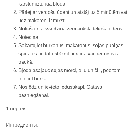
karstumizturīgā bļodā.
Pārlej ar verdošu ūdeni un atstāj uz 5 minūtēm vai
līdz makaroni ir mīksti.
Nokāš un atsvaidzina zem auksta tekoša ūdens.
Notecina.
Sakārtojiet burkānus, makaronus, sojas pupiņas,
spinātus un tofu 500 ml burciņā vai hermētiskā
traukā.
Bļodā asajauc sojas mērci, eļļu un čili, pēc tam
ielejiet burkā.
Noslēdz un ievieto ledusskapī. Gatavs
pasniegšanai.
1 порция
Ингредиенты: