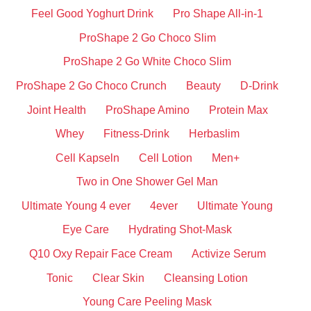
Feel Good Yoghurt Drink
Pro Shape All-in-1
ProShape 2 Go Choco Slim
ProShape 2 Go White Choco Slim
ProShape 2 Go Choco Crunch
Beauty
D-Drink
Joint Health
ProShape Amino
Protein Max
Whey
Fitness-Drink
Herbaslim
Cell Kapseln
Cell Lotion
Men+
Two in One Shower Gel Man
Ultimate Young 4 ever
4ever
Ultimate Young
Eye Care
Hydrating Shot-Mask
Q10 Oxy Repair Face Cream
Activize Serum
Tonic
Clear Skin
Cleansing Lotion
Young Care Peeling Mask