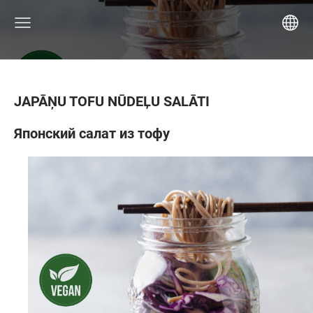
JAPĀŅU TOFU NŪDEĻU SALĀTI
Японский салат из тофу