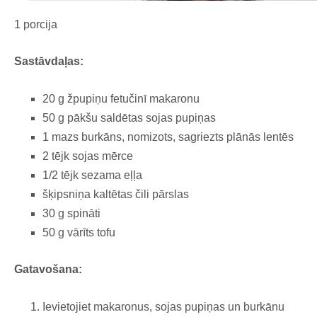
1 porcija
Sastāvdaļas:
20 g žpupiņu fetučinī makaronu
50 g pākšu saldētas sojas pupiņas
1 mazs burkāns, nomizots, sagriezts plānās lentēs
2 tējk sojas mērce
1/2 tējk sezama eļļa
šķipsniņa kaltētas čili pārslas
30 g spināti
50 g vārīts tofu
Gatavošana:
Ievietojiet makaronus, sojas pupiņas un burkānu