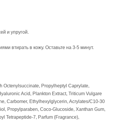
ей и упругой.
ми втирать в кожу. Оставьте на 3-5 минут.
h Octenylsuccinate, Propylheptyl Caprylate,
yaluronic Acid, Plankton Extract, Triticum Vulgare
ine, Carbomer, Ethylhexylglycerin, Acrylates/C10-30
ndiol, Propylparaben, Coco-Glucoside, Xanthan Gum,
l Tetrapeptide-7, Parfum (Fragrance),