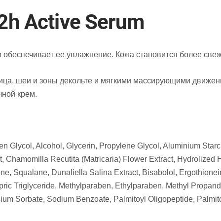
12h Active Serum
 обеспечивает ее увлажнение. Кожа становится более свеж
ца, шеи и зоны декольте и мягкими массирующими движения
чной крем.
n Glycol, Alcohol, Glycerin, Propylene Glycol, Aluminium Starc
t, Chamomilla Recutita (Matricaria) Flower Extract, Hydrolized H
ne, Squalane, Dunaliella Salina Extract, Bisabolol, Ergothione
apric Triglyceride, Methylparaben, Ethylparaben, Methyl Propa
m Sorbate, Sodium Benzoate, Palmitoyl Oligopeptide, Palmitoy