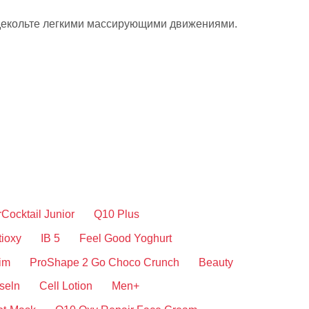
и декольте легкими массирующими движениями.
Cocktail Junior
Q10 Plus
tioxy
IB 5
Feel Good Yoghurt
im
ProShape 2 Go Choco Crunch
Beauty
seln
Cell Lotion
Men+