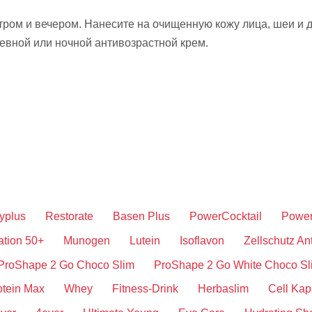
 утром и вечером. Нанесите на очищенную кожу лица, шеи 
невной или ночной антивозрастной крем.
xyplus
Restorate
Basen Plus
PowerCocktail
Power
ation 50+
Munogen
Lutein
Isoflavon
Zellschutz An
ProShape 2 Go Choco Slim
ProShape 2 Go White Choco Sl
otein Max
Whey
Fitness-Drink
Herbaslim
Cell Kap