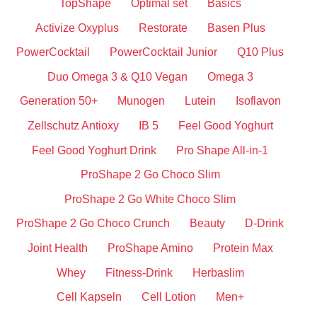
TopShape
Optimal set
Basics
Activize Oxyplus
Restorate
Basen Plus
PowerCocktail
PowerCocktail Junior
Q10 Plus
Duo Omega 3 & Q10 Vegan
Omega 3
Generation 50+
Munogen
Lutein
Isoflavon
Zellschutz Antioxy
IB 5
Feel Good Yoghurt
Feel Good Yoghurt Drink
Pro Shape All-in-1
ProShape 2 Go Choco Slim
ProShape 2 Go White Choco Slim
ProShape 2 Go Choco Crunch
Beauty
D-Drink
Joint Health
ProShape Amino
Protein Max
Whey
Fitness-Drink
Herbaslim
Cell Kapseln
Cell Lotion
Men+