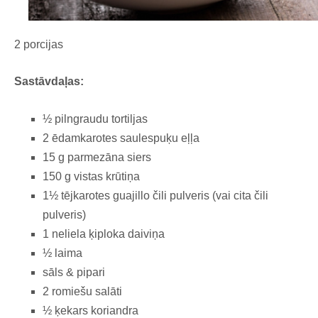
2 porcijas
Sastāvdaļas:
½ pilngraudu tortiljas
2 ēdamkarotes saulespuķu eļļa
15 g parmezāna siers
150 g vistas krūtiņa
1½ tējkarotes guajillo čili pulveris (vai cita čili
pulveris)
1 neliela ķiploka daiviņa
½ laima
sāls & pipari
2 romiešu salāti
½ ķekars koriandra