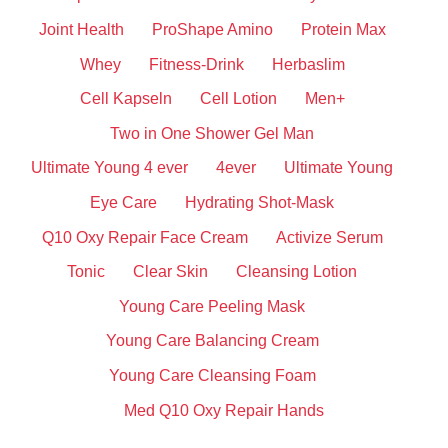
Joint Health
ProShape Amino
Protein Max
Whey
Fitness-Drink
Herbaslim
Cell Kapseln
Cell Lotion
Men+
Two in One Shower Gel Man
Ultimate Young 4 ever
4ever
Ultimate Young
Eye Care
Hydrating Shot-Mask
Q10 Oxy Repair Face Cream
Activize Serum
Tonic
Clear Skin
Cleansing Lotion
Young Care Peeling Mask
Young Care Balancing Cream
Young Care Cleansing Foam
Med Q10 Oxy Repair Hands