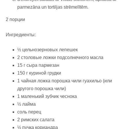
parmezāna un tortiljas strēmelītēm.
2 порции
Ингредиенты:
½ цельнозерновых лепешек
2 столовые ложки подсолнечного масла
15 г сыра пармезан
150 г куриной грудки
1 чайная ложка порошка чили гуахильо (или
другого порошка чили)
1 маленький зубчик чеснока
½ лайма
соль перец
2 римских салата
½ пучка кориандра