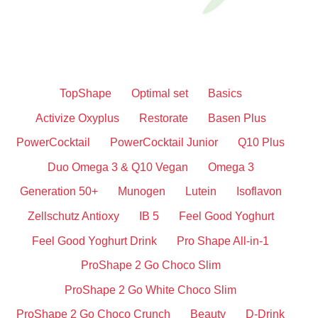
TopShape
Optimal set
Basics
Activize Oxyplus
Restorate
Basen Plus
PowerCocktail
PowerCocktail Junior
Q10 Plus
Duo Omega 3 & Q10 Vegan
Omega 3
Generation 50+
Munogen
Lutein
Isoflavon
Zellschutz Antioxy
IB 5
Feel Good Yoghurt
Feel Good Yoghurt Drink
Pro Shape All-in-1
ProShape 2 Go Choco Slim
ProShape 2 Go White Choco Slim
ProShape 2 Go Choco Crunch
Beauty
D-Drink