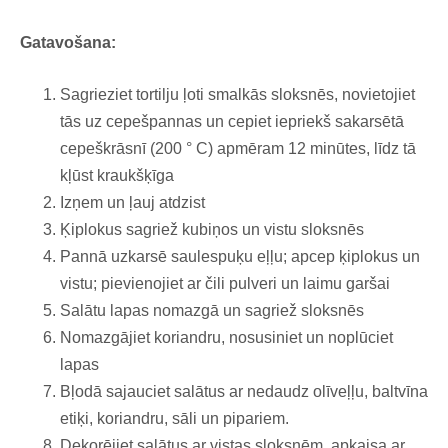
Gatavošana:
Sagrieziet tortilju ļoti smalkās sloksnēs, novietojiet
tās uz cepešpannas un cepiet iepriekš sakarsētā
cepeškrāsnī (200 ° C) apmēram 12 minūtes, līdz tā
kļūst kraukšķīga
Izņem un ļauj atdzist
Ķiplokus sagriež kubiņos un vistu sloksnēs
Pannā uzkarsē saulespuķu eļļu; apcep ķiplokus un
vistu; pievienojiet ar čili pulveri un laimu garšai
Salātu lapas nomazgā un sagriež sloksnēs
Nomazgājiet koriandru, nosusiniet un noplūciet
lapas
Bļodā sajauciet salātus ar nedaudz olīveļļu, baltvīna
etiķi, koriandru, sāli un pipariem.
Dekorējiet salātus ar vistas sloksnēm, apkaisa ar