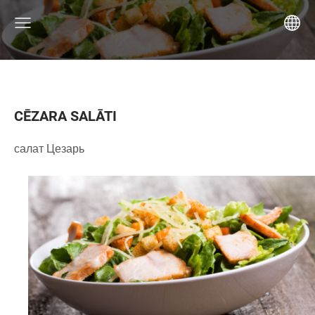
CĒZARA SALĀTI
салат Цезарь